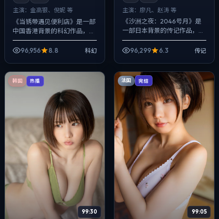
主演：
廖凡、赵涛 等
主演：
金高银、倪妮 等
《沙洲之夜：2046号月》是
《当锈带遇见便利店》是一部
一部日本背景的传记作品，
中国香港背景的科幻作品，
2019年公映，由宁浩执导，廖
2019年公映，由李安执导，金
凡、赵涛、任素汐等主演。用
高银、倪妮、黄政民等主演。
96,956
8.8
96,299
6.3
科幻
传记
双线叙事把过去与现在拧成一
以冷峻镜头对准普通人的抉择
股绳，喜剧...
瞬间，真相并...
法国
韩国
完结
热播
99:30
99:05