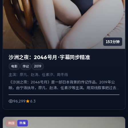
153分钟
沙洲之夜：2046号月 · 字幕同步精准
电影
传记
2019
主演：
廖凡、赵涛、任素汐、周冬雨
《沙洲之夜：2046号月》是一部日本背景的传记作品，2019年公
映，由宁浩执导，廖凡、赵涛、任素汐等主演。用双线叙事把过去
与现在拧成一股绳，喜剧桥段服务于人物性格，笑点背后仍有...
96,299
6.3
韩国
热播