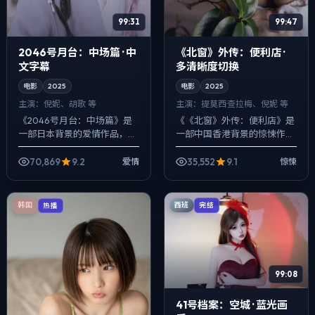
99:31
99:47
2046号月台：中场篇 · 中
《北窗》外传：便利店 ·
文字幕
多清晰度切换
电影
2025
电影
2025
主演：
倪妮、胡歌 等
主演：
提莫西·查拉梅、倪妮 等
《2046号月台：中场篇》是
《《北窗》外传：便利店》是
一部日本背景的爱情作品，
一部中国香港背景的惊悚作
2025年公映，由奉俊昊执
品，2025年公映，由娄烨执
导，倪妮、胡歌、周冬雨等主
导，提莫西·查拉梅、倪妮、任
70,869
9.2
35,552
9.1
爱情
惊悚
演。用双线叙事把过去与现在
素汐等主演。把城市当作角色
拧成一股绳，爱...
来写，夜景与...
西班
韩国
完结
热播
99:08
41号档案：空城 · 蓝光画