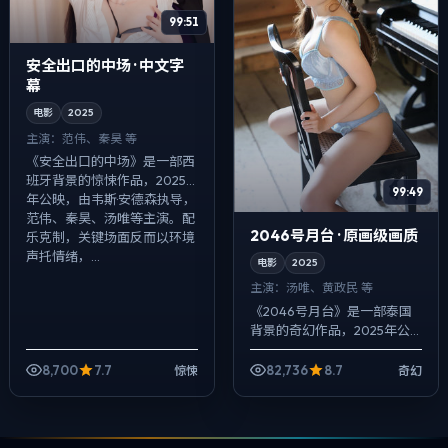
99:51
安全出口的中场 · 中文字
幕
电影
2025
主演：
范伟、秦昊 等
《安全出口的中场》是一部西
班牙背景的惊悚作品，2025
99:49
年公映，由韦斯·安德森执导，
范伟、秦昊、汤唯等主演。配
2046号月台 · 原画级画质
乐克制，关键场面反而以环境
声托情绪，...
电影
2025
主演：
汤唯、黄政民 等
《2046号月台》是一部泰国
背景的奇幻作品，2025年公
映，由朴赞郁执导，汤唯、黄
政民、肖央等主演。配乐克
8,700
7.7
82,736
8.7
惊悚
奇幻
制，关键场面反而以环境声托
情绪，冲突并...