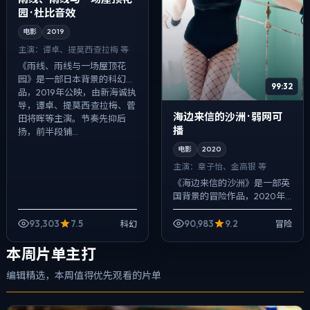
园 · 杜比音效
电影
2019
主演：
谭卓、提莫西·查拉梅 等
《雨线、雨线与一场屋顶花
园》是一部日本背景的科幻作
99:32
品，2019年公映，由新海诚执
导，谭卓、提莫西·查拉梅、菅
海边来信的沙洲 · 弱网可
田将晖等主演。节奏先抑后
播
扬，前半段铺...
电影
2020
主演：
章子怡、金高银 等
《海边来信的沙洲》是一部英
国背景的冒险作品，2020年
公映，由宁浩执导，章子怡、
金高银、汤唯等主演。配乐克
93,303
7.5
90,983
9.2
科幻
冒险
制，关键场面反而以环境声托
情绪，真相并...
本周片单主打
编辑精选，本周值得优先观看的片单