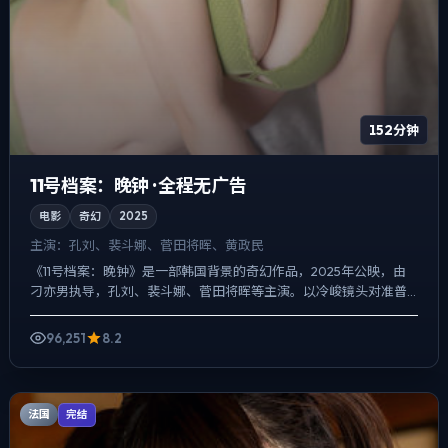
152分钟
11号档案：晚钟 · 全程无广告
电影
奇幻
2025
主演：
孔刘、裴斗娜、菅田将晖、黄政民
《11号档案：晚钟》是一部韩国背景的奇幻作品，2025年公映，由
刁亦男执导，孔刘、裴斗娜、菅田将晖等主演。以冷峻镜头对准普
通人的抉择瞬间，人物在道德灰区反复试探，观众情绪被慢慢...
96,251
8.2
法国
完结