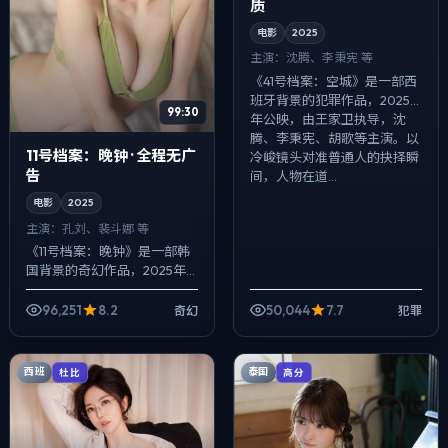
质
电影
2025
主演：
沈腾、李秉宪 等
《41号档案：空城》是一部西
班牙背景的犯罪作品，2025
99:30
年公映，由王家卫执导，沈
腾、李秉宪、胡歌等主演。以
11号档案：晚钟 · 全程无广
冷峻镜头对准普通人的抉择瞬
告
间，人物在道...
电影
2025
主演：
孔刘、裴斗娜 等
《11号档案：晚钟》是一部韩
国背景的奇幻作品，2025年
公映，由刁亦男执导，孔刘、
裴斗娜、菅田将晖等主演。以
96,251
8.2
50,044
7.7
奇幻
犯罪
冷峻镜头对准普通人的抉择瞬
间，人物在...
西班
泰国
杜比
高分