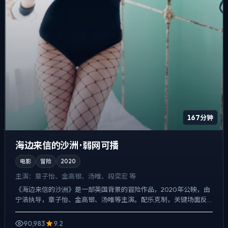
167分钟
海边来信的沙洲 · 弱网可播
电影
冒险
2020
主演：
章子怡、金高银、汤唯、段奕宏 等
《海边来信的沙洲》是一部英国背景的冒险作品，2020年公映，由
宁浩执导，章子怡、金高银、汤唯等主演。配乐克制，关键场面反
而以环境声托情绪，真相并非一次性抛出，而是在对话与物件细...
90,983
9.2