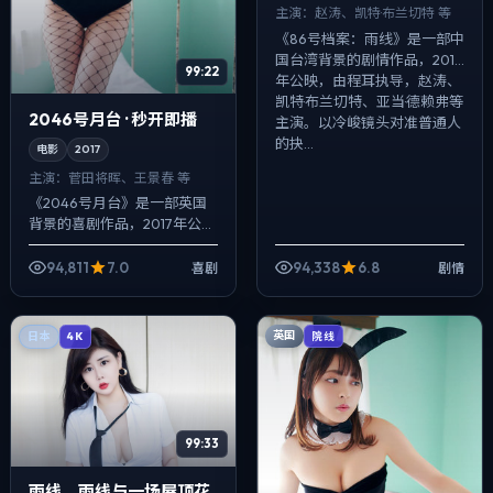
主演：
赵涛、凯特·布兰切特 等
《86号档案：雨线》是一部中
国台湾背景的剧情作品，2019
99:22
年公映，由程耳执导，赵涛、
凯特·布兰切特、亚当·德赖弗等
2046号月台 · 秒开即播
主演。以冷峻镜头对准普通人
的抉...
电影
2017
主演：
菅田将晖、王景春 等
《2046号月台》是一部英国
背景的喜剧作品，2017年公
映，由韦斯·安德森执导，菅田
将晖、王景春、亚当·德赖弗等
94,811
7.0
94,338
6.8
喜剧
剧情
主演。配乐克制，关键场面反
而以环...
英国
日本
院线
4K
99:33
雨线、雨线与一场屋顶花