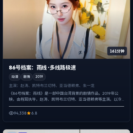
161分钟
86号档案：雨线 · 多线路极速
动漫
剧情
2019
主演：
赵涛、凯特·布兰切特、亚当·德赖弗、朱一龙
《86号档案：雨线》是一部中国台湾背景的剧情作品，2019年公
映，由程耳执导，赵涛、凯特·布兰切特、亚当·德赖弗等主演。以冷
峻镜头对准普通人的抉择瞬间，真相并非一次性抛出，而是...
94,338
6.8