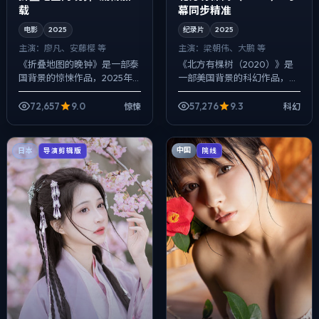
载
幕同步精准
电影
2025
纪录片
2025
主演：
廖凡、安藤樱 等
主演：
梁朝伟、大鹏 等
《折叠地图的晚钟》是一部泰
《北方有棵树（2020）》是
国背景的惊悚作品，2025年
一部美国背景的科幻作品，
公映，由林超贤执导，廖凡、
2025年公映，由李安执导，
安藤樱、胡歌等主演。配乐克
梁朝伟、大鹏、亚当·德赖弗等
72,657
9.0
57,276
9.3
惊悚
科幻
制，关键场面反而以环境声托
主演。用双线叙事把过去与现
情绪，冲突并...
在拧成一股...
中国
日本
院线
导演剪辑版