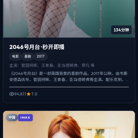
134分钟
2046号月台 · 秒开即播
电影
喜剧
2017
主演：
菅田将晖、王景春、亚当·德赖弗、廖凡 等
《2046号月台》是一部英国背景的喜剧作品，2017年公映，由韦斯·
安德森执导，菅田将晖、王景春、亚当·德赖弗等主演。配乐克制，
关键场面反而以环境声托情绪，冲突并非来自夸张奇观...
94,811
7.0
中国
IMAX