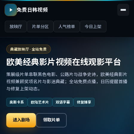
免费日韩视频
放映厅
片单分区
人气榜单
今日上架
典藏放映厅 · 全站免费
欧美经典影片视频在线观影平台
策展级片单串联黑色电影、公路片与战争史诗，欧美经典影片
视频兼顾奖项名片与影迷典藏；全站免费点播，日历提醒首播
与修复上架动态。
奥斯卡系
欧陆艺术片
双语字幕
修复臻享
进入剧场
领取片单