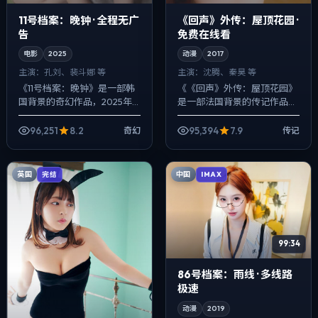
11号档案：晚钟 · 全程无广
《回声》外传：屋顶花园 ·
告
免费在线看
电影
2025
动漫
2017
主演：
孔刘、裴斗娜 等
主演：
沈腾、秦昊 等
《11号档案：晚钟》是一部韩
《《回声》外传：屋顶花园》
国背景的奇幻作品，2025年
是一部法国背景的传记作品，
公映，由刁亦男执导，孔刘、
2017年公映，由娄烨执导，沈
裴斗娜、菅田将晖等主演。以
腾、秦昊、菅田将晖等主演。
96,251
8.2
95,394
7.9
奇幻
传记
冷峻镜头对准普通人的抉择瞬
用双线叙事把过去与现在拧成
间，人物在...
一股绳，爱...
英国
中国
完结
IMAX
99:34
86号档案：雨线 · 多线路
极速
动漫
2019