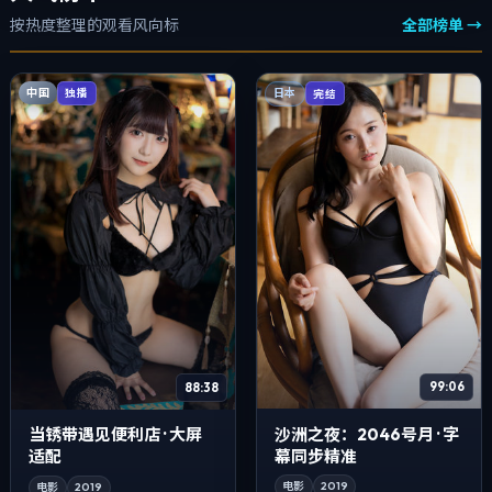
按热度整理的观看风向标
全部榜单 →
中国
独播
日本
完结
99:06
88:38
沙洲之夜：2046号月 · 字
当锈带遇见便利店 · 大屏
幕同步精准
适配
电影
2019
电影
2019