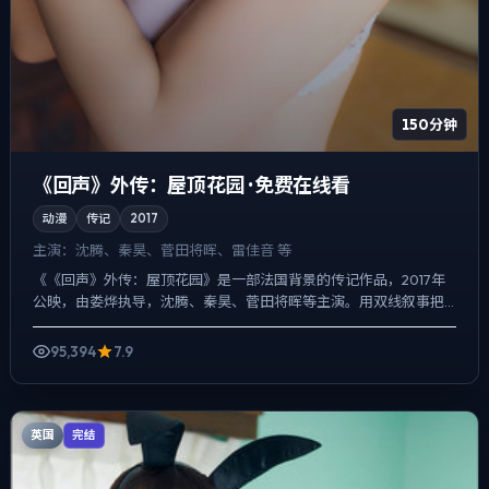
150分钟
《回声》外传：屋顶花园 · 免费在线看
动漫
传记
2017
主演：
沈腾、秦昊、菅田将晖、雷佳音 等
《《回声》外传：屋顶花园》是一部法国背景的传记作品，2017年
公映，由娄烨执导，沈腾、秦昊、菅田将晖等主演。用双线叙事把
过去与现在拧成一股绳，爱情线并不喧宾夺主，却成为推动主角...
95,394
7.9
英国
完结