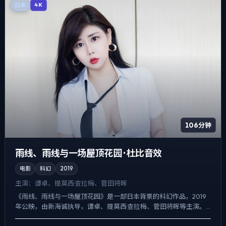
日本
4K
106分钟
雨线、雨线与一场屋顶花园 · 杜比音效
电影
科幻
2019
主演：
谭卓、提莫西·查拉梅、菅田将晖
《雨线、雨线与一场屋顶花园》是一部日本背景的科幻作品，2019
年公映，由新海诚执导，谭卓、提莫西·查拉梅、菅田将晖等主演。
节奏先抑后扬，前半段铺陈日常，后半段陡然收紧，动作戏服...