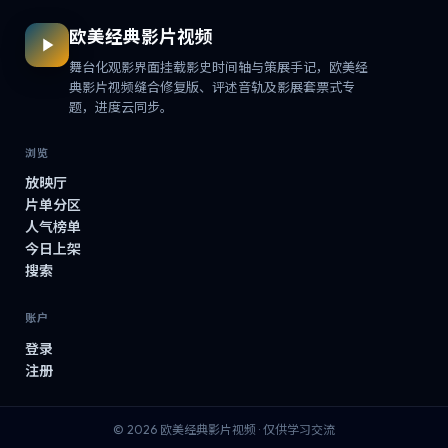
欧美经典影片视频
舞台化观影界面挂载影史时间轴与策展手记，欧美经
典影片视频缝合修复版、评述音轨及影展套票式专
题，进度云同步。
浏览
放映厅
片单分区
人气榜单
今日上架
搜索
账户
登录
注册
©
2026
欧美经典影片视频
· 仅供学习交流