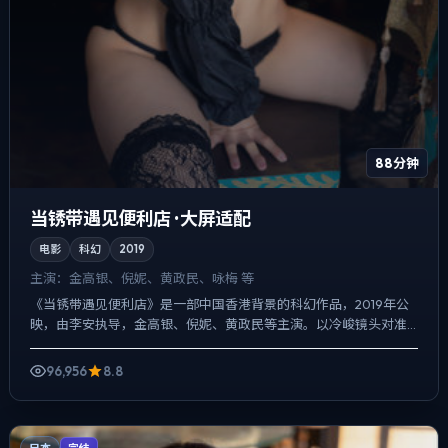
88分钟
当锈带遇见便利店 · 大屏适配
电影
科幻
2019
主演：
金高银、倪妮、黄政民、咏梅 等
《当锈带遇见便利店》是一部中国香港背景的科幻作品，2019年公
映，由李安执导，金高银、倪妮、黄政民等主演。以冷峻镜头对准
普通人的抉择瞬间，真相并非一次性抛出，而是在对话与物件细...
96,956
8.8