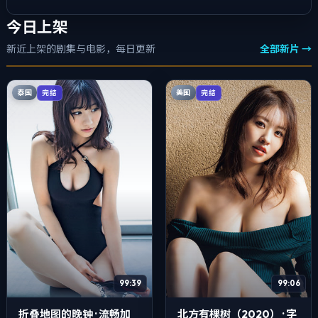
今日上架
新近上架的剧集与电影，每日更新
全部新片 →
泰国
美国
完结
完结
99:39
99:06
折叠地图的晚钟 · 流畅加
北方有棵树（2020） · 字