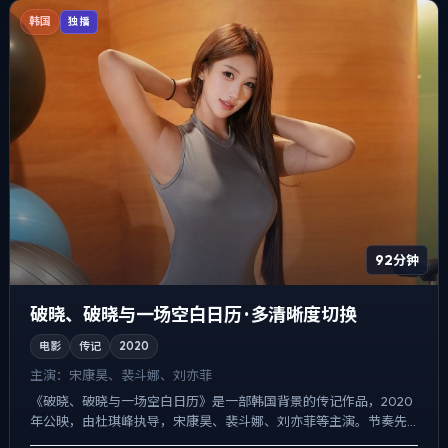
韩国
独播
92分钟
破晓、破晓与一场空白日历 · 多清晰度切换
电影
传记
2020
主演：
宋康昊、裴斗娜、刘亦菲
《破晓、破晓与一场空白日历》是一部韩国背景的传记作品，2020
年公映，由杜琪峰执导，宋康昊、裴斗娜、刘亦菲等主演。节奏先
抑后扬，前半段铺陈日常，后半段陡然收紧，冲突并非来自夸张...