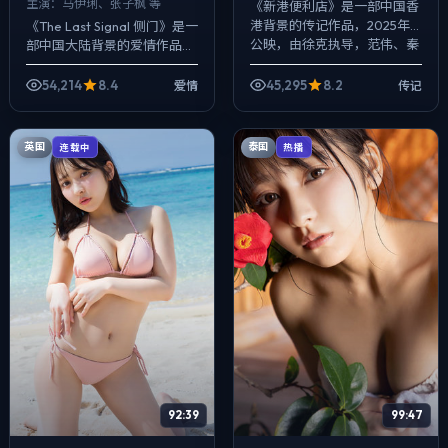
主演：
马伊琍、张子枫 等
《新港便利店》是一部中国香
港背景的传记作品，2025年
《The Last Signal 侧门》是一
公映，由徐克执导，范伟、秦
部中国大陆背景的爱情作品，
昊、佛罗伦斯·皮尤等主演。强
2025年公映，由文牧野执
调群像而非单一英雄，配角线
导，马伊琍、张子枫、沈腾等
54,214
8.4
45,295
8.2
爱情
传记
条同样完整...
主演。把城市当作角色来...
英国
泰国
连载中
热播
92:39
99:47