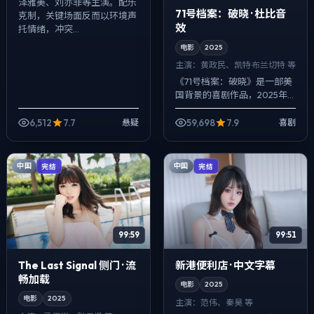
泽雅美、刘亦菲等主演。配乐
71号档案：破晓 · 杜比音
克制，关键场面反而以环境声
效
托情绪，冲突...
电影
2025
主演：
黄政民、凯特·布兰切特 等
《71号档案：破晓》是一部美
国背景的喜剧作品，2025年
公映，由陈凯歌执导，黄政
民、凯特·布兰切特、范伟等主
6,512
7.7
59,698
7.9
悬疑
喜剧
演。以冷峻镜头对准普通人的
抉择瞬间，...
中国
中国
完结
完结
99:59
99:51
The Last Signal 侧门 · 流
新港便利店 · 中文字幕
畅加载
电影
2025
电影
2025
主演：
范伟、秦昊 等