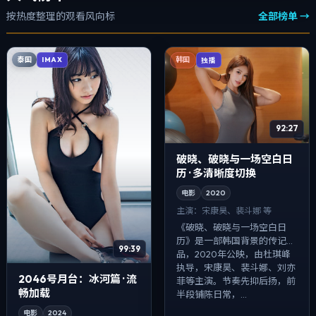
按热度整理的观看风向标
全部榜单 →
泰国
IMAX
韩国
独播
92:27
破晓、破晓与一场空白日
历 · 多清晰度切换
电影
2020
主演：
宋康昊、裴斗娜 等
《破晓、破晓与一场空白日
历》是一部韩国背景的传记作
99:39
品，2020年公映，由杜琪峰
执导，宋康昊、裴斗娜、刘亦
2046号月台：冰河篇 · 流
菲等主演。节奏先抑后扬，前
畅加载
半段铺陈日常，...
电影
2024