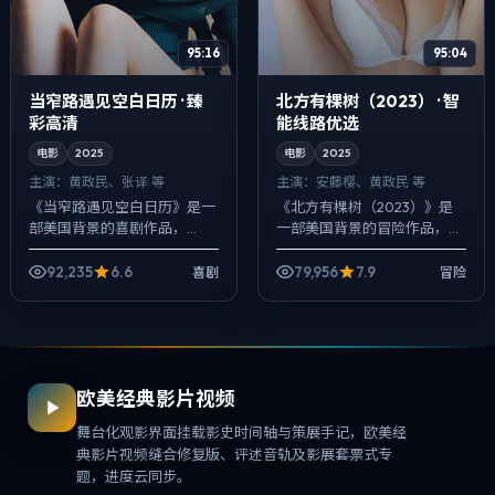
95:16
95:04
当窄路遇见空白日历 · 臻
北方有棵树（2023） · 智
彩高清
能线路优选
电影
2025
电影
2025
主演：
黄政民、张译 等
主演：
安藤樱、黄政民 等
《当窄路遇见空白日历》是一
《北方有棵树（2023）》是
部美国背景的喜剧作品，
一部美国背景的冒险作品，
2025年公映，由陈凯歌执
2025年公映，由奉俊昊执
导，黄政民、张译、朱一龙等
导，安藤樱、黄政民、倪妮等
92,235
6.6
79,956
7.9
喜剧
冒险
主演。在类型片框架里埋入作
主演。用双线叙事把过去与现
者式旁白与留白，一...
在拧成一股绳，...
欧美经典影片视频
舞台化观影界面挂载影史时间轴与策展手记，欧美经
典影片视频缝合修复版、评述音轨及影展套票式专
题，进度云同步。