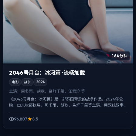
164分钟
2046号月台：冰河篇 · 流畅加载
电影
战争
2024
主演：
周冬雨、胡歌、易烊千玺、任素汐 等
《2046号月台：冰河篇》是一部泰国背景的战争作品，2024年公
映，由文牧野执导，周冬雨、胡歌、易烊千玺等主演。用双线叙事
把过去与现在拧成一股绳，真相并非一次性抛出，而是在对话...
96,807
8.5