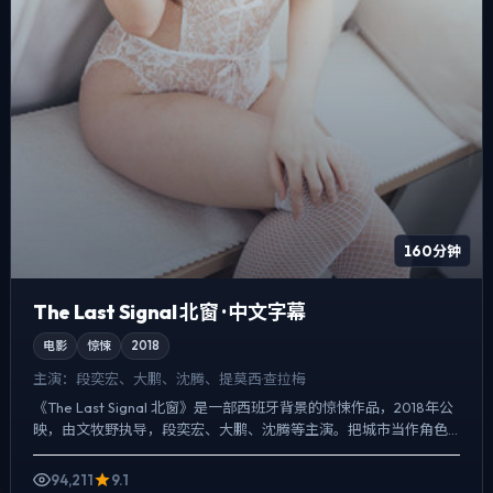
160分钟
The Last Signal 北窗 · 中文字幕
电影
惊悚
2018
主演：
段奕宏、大鹏、沈腾、提莫西·查拉梅
《The Last Signal 北窗》是一部西班牙背景的惊悚作品，2018年公
映，由文牧野执导，段奕宏、大鹏、沈腾等主演。把城市当作角色
来写，夜景与雨声贯穿全片，爱情线并不喧...
94,211
9.1