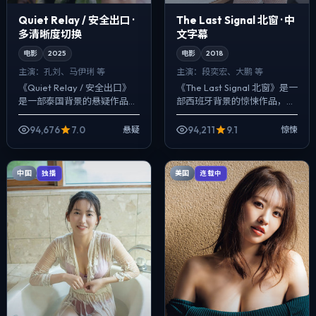
Quiet Relay / 安全出口 ·
The Last Signal 北窗 · 中
多清晰度切换
文字幕
电影
2025
电影
2018
主演：
孔刘、马伊琍 等
主演：
段奕宏、大鹏 等
《Quiet Relay / 安全出口》
《The Last Signal 北窗》是一
是一部泰国背景的悬疑作品，
部西班牙背景的惊悚作品，
2025年公映，由贾樟柯执
2018年公映，由文牧野执导，
导，孔刘、马伊琍、佛罗伦斯·
段奕宏、大鹏、沈腾等主演。
94,676
7.0
94,211
9.1
悬疑
惊悚
皮尤等主演。把城市当作角...
把城市当作角色来写，...
中国
美国
独播
连载中