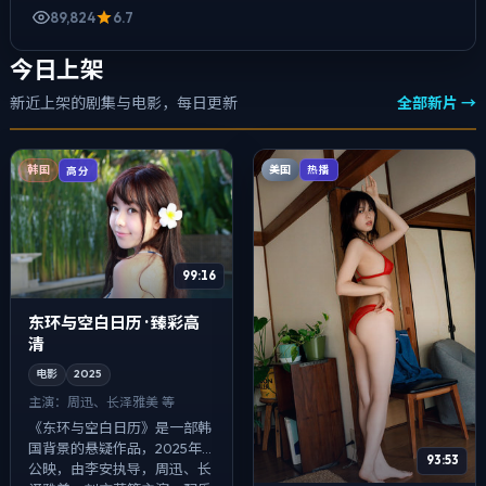
89,824
6.7
今日上架
新近上架的剧集与电影，每日更新
全部新片 →
美国
韩国
热播
高分
99:16
东环与空白日历 · 臻彩高
清
电影
2025
主演：
周迅、长泽雅美 等
《东环与空白日历》是一部韩
国背景的悬疑作品，2025年
93:53
公映，由李安执导，周迅、长