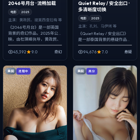
2046号月台 · 流畅加载
Quiet Relay / 安全出口 ·
多清晰度切换
电影
2025
电影
2025
主演：
黄政民、提莫西·查拉梅 等
主演：
孔刘、马伊琍 等
《2046号月台》是一部英国
背景的奇幻作品，2025年公
《Quiet Relay / 安全出口》
映，由杜琪峰执导，黄政民、
是一部泰国背景的悬疑作品，
提莫西·查拉梅、王景春等主
2025年公映，由贾樟柯执
演。配乐克制，关键场面反而
导，孔刘、马伊琍、佛罗伦斯·
45,392
9.0
94,676
7.0
奇幻
悬疑
以环境声托...
皮尤等主演。把城市当作角...
美国
美国
连载中
高分