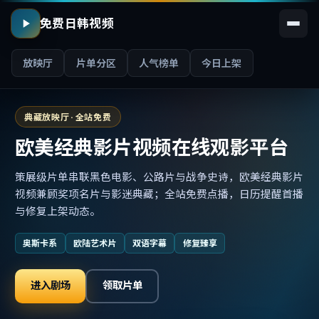
免费日韩视频
放映厅
片单分区
人气榜单
今日上架
典藏放映厅 · 全站免费
欧美经典影片视频在线观影平台
策展级片单串联黑色电影、公路片与战争史诗，欧美经典影片
视频兼顾奖项名片与影迷典藏；全站免费点播，日历提醒首播
与修复上架动态。
奥斯卡系
欧陆艺术片
双语字幕
修复臻享
进入剧场
领取片单