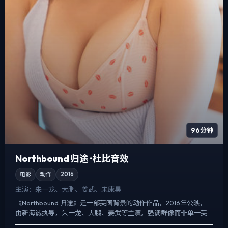
96分钟
Northbound 归途 · 杜比音效
电影
动作
2016
主演：
朱一龙、大鹏、姜武、宋康昊
《Northbound 归途》是一部英国背景的动作作品，2016年公映，
由新海诚执导，朱一龙、大鹏、姜武等主演。强调群像而非单一英
雄，配角线条同样完整，悬疑外壳下，更想讨论的是...