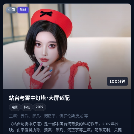
中国
院线
100分钟
站台与雾中灯塔 · 大屏适配
电影
科幻
2019
主演：
姜武、廖凡、河正宇、佛罗伦斯·皮尤 等
《站台与雾中灯塔》是一部中国台湾背景的科幻作品，2019年公
映，由奉俊昊执导，姜武、廖凡、河正宇等主演。配乐克制，关键