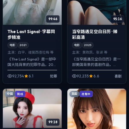
99:46
95:16
The Last Signal · 字幕同
当窄路遇见空白日历 · 臻
步精准
彩高清
电影
2021
电影
2025
主演：
白宇、提莫西·查拉梅 等
主演：
黄政民、张译 等
《The Last Signal》是一部中
《当窄路遇见空白日历》是一
国大陆背景的犯罪作品，2021
部美国背景的喜剧作品，
年公映，由洪常秀执导，白
2025年公映，由陈凯歌执
宇、提莫西·查拉梅、裴斗娜等
导，黄政民、张译、朱一龙等
92,754
6.1
92,235
6.6
犯罪
喜剧
主演。配乐克制，关键...
主演。在类型片框架里埋入作
者式旁白与留白，一...
中国
英国
院线
连载中
99:18