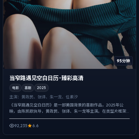
95分钟
当窄路遇见空白日历 · 臻彩高清
电影
喜剧
2025
主演：
黄政民、张译、朱一龙、任素汐
《当窄路遇见空白日历》是一部美国背景的喜剧作品，2025年公
映，由陈凯歌执导，黄政民、张译、朱一龙等主演。在类型片框架
里埋入作者式旁白与留白，一场意外成为切口，牵出家庭、职场与...
92,235
6.6