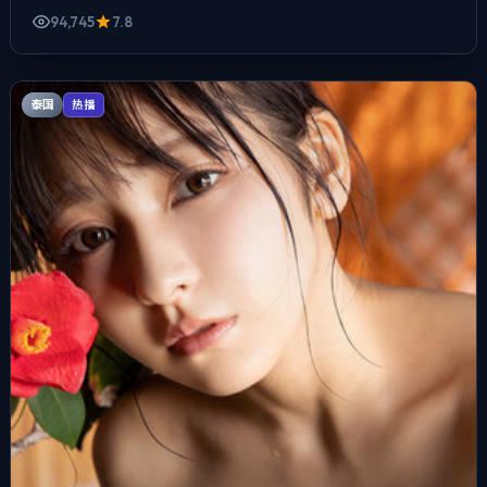
94,745
7.8
泰国
热播