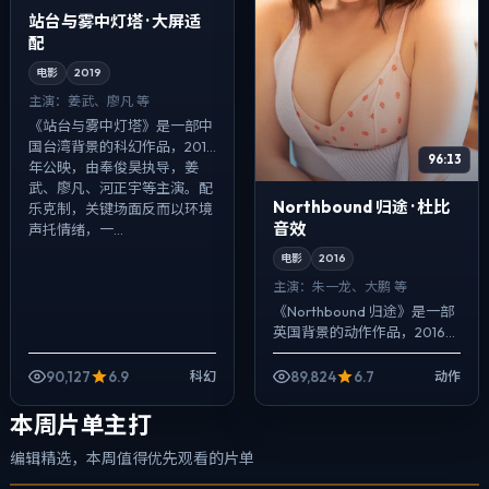
站台与雾中灯塔 · 大屏适
配
电影
2019
主演：
姜武、廖凡 等
《站台与雾中灯塔》是一部中
国台湾背景的科幻作品，2019
96:13
年公映，由奉俊昊执导，姜
武、廖凡、河正宇等主演。配
Northbound 归途 · 杜比
乐克制，关键场面反而以环境
音效
声托情绪，一...
电影
2016
主演：
朱一龙、大鹏 等
《Northbound 归途》是一部
英国背景的动作作品，2016年
公映，由新海诚执导，朱一
龙、大鹏、姜武等主演。强调
90,127
6.9
89,824
6.7
科幻
动作
群像而非单一英雄，配角线条
同...
本周片单主打
编辑精选，本周值得优先观看的片单