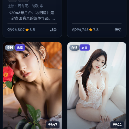
主演：
周冬雨、胡歌 等
《2046号月台：冰河篇》是
一部泰国背景的战争作品，
2024年公映，由文牧野执
导，周冬雨、胡歌、易烊千玺
96,807
8.5
94,745
7.8
战争
传记
等主演。用双线叙事把过去与
现在拧成一股绳...
泰国
西班
热播
高分
99:47
99:11