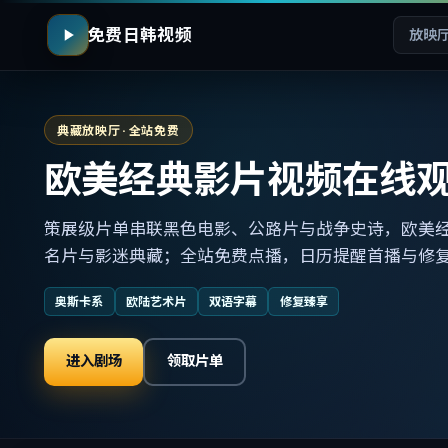
免费日韩视频
放映
典藏放映厅 · 全站免费
欧美经典影片视频在线
策展级片单串联黑色电影、公路片与战争史诗，欧美
名片与影迷典藏；全站免费点播，日历提醒首播与修
奥斯卡系
欧陆艺术片
双语字幕
修复臻享
进入剧场
领取片单