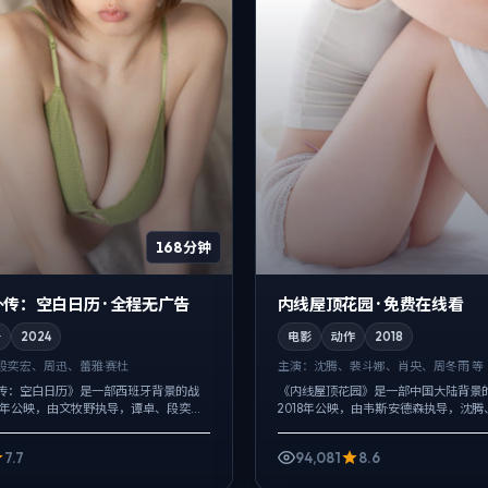
168分钟
传：空白日历 · 全程无广告
内线屋顶花园 · 免费在线看
争
2024
电影
动作
2018
段奕宏、周迅、蕾雅·赛杜
主演：
沈腾、裴斗娜、肖央、周冬雨 等
传：空白日历》是一部西班牙背景的战
《内线屋顶花园》是一部中国大陆背景
24年公映，由文牧野执导，谭卓、段奕
2018年公映，由韦斯·安德森执导，沈
演。用双线叙事把过去与现在拧成一股
央等主演。影像偏纪实质感，手持与固
次性抛出，而是在对话与...
现，冲突并非来自夸张奇观，而来自...
7.7
94,081
8.6