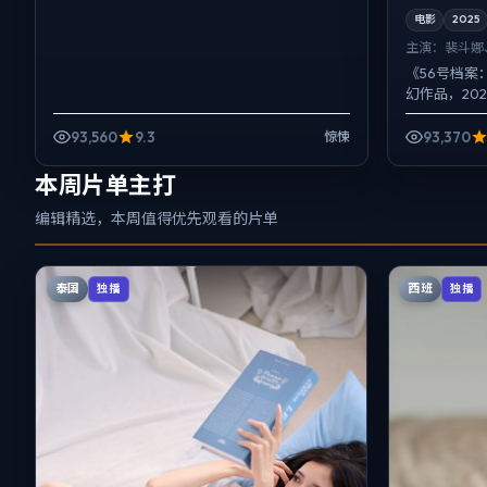
电影
2025
主演：
裴斗娜
《56号档
幻作品，20
导，裴斗娜
头对准普通人的
93,560
9.3
93,370
惊悚
本周片单主打
编辑精选，本周值得优先观看的片单
泰国
西班
独播
独播