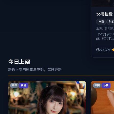
56号档案：
电影
科
主演：
裴斗娜
《56号档案
品，2025年
黄渤、马伊琍
瞬间，人物在道
93,370
今日上架
新近上架的剧集与电影，每日更新
中国
中国
独播
独播