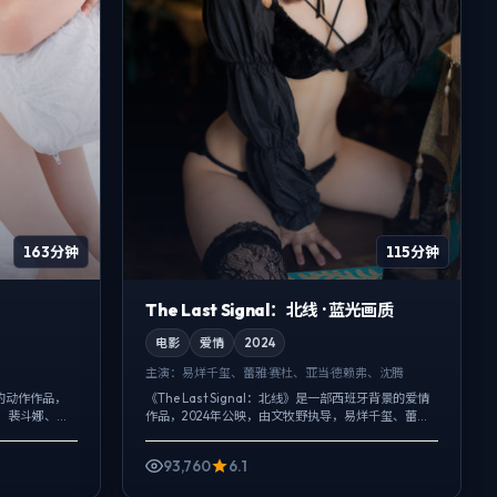
163分钟
115分钟
The Last Signal：北线 · 蓝光画质
电影
爱情
2024
主演：
易烊千玺、蕾雅·赛杜、亚当·德赖弗、沈腾
的动作作品，
《The Last Signal：北线》是一部西班牙背景的爱情
腾、裴斗娜、肖
作品，2024年公映，由文牧野执导，易烊千玺、蕾雅·
定机位交替出
赛杜、亚当·德赖弗等主演。把城市当作角色来写，夜
景与雨声贯穿全...
93,760
6.1