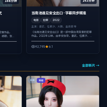
143分钟
168分钟
当南池遇见安全出口 · 字幕同步精准
式
电影
犯罪
2022
主演：
姜武、任素汐、大鹏、金高银 等
《当南池遇见安全出口》是一部中国台湾背景的犯罪
爱情作品，
作品，2022年公映，由李安执导，姜武、任素汐、大
杜、胡歌、张子
鹏等主演。在类型片框架里埋入作者式旁白与留白，
环境声托情
动作戏服务于叙事节点，每场打斗都改...
..
92,795
6.1
全部新片 →
日本
完结