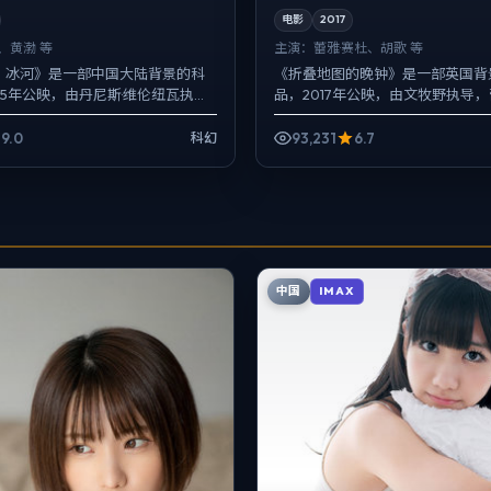
电影
2017
、黄渤 等
主演：
蕾雅·赛杜、胡歌 等
案：冰河》是一部中国大陆背景的科
《折叠地图的晚钟》是一部英国背
25年公映，由丹尼斯·维伦纽瓦执
品，2017年公映，由文牧野执导，
、黄渤、马伊琍等主演。以冷峻镜
胡歌、张子枫等主演。配乐克制，
抉择...
而以环境声托情绪，...
9.0
93,231
6.7
科幻
中国
IMAX