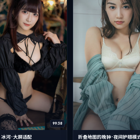
99:38
冰河 · 大屏适配
折叠地图的晚钟 · 夜间护眼模