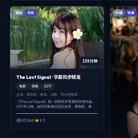
西班
中国
完结
独播
135分钟
The Last Signal · 字幕同步精准
电影
惊悚
2017
主演：
黄政民、秦昊、沈腾、亚当·德赖弗
《The Last Signal》是一部西班牙背景的惊悚作品，
2017年公映，由丹尼斯·维伦纽瓦执导，黄政民、秦
昊、沈腾等主演。配乐克制，关键场面反而以环境声
托情绪，冲突并非来...
93,560
9.3