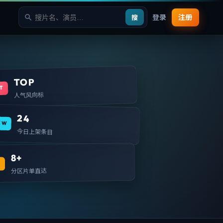
登录
注册
搜
TOP
T
人气风向标
24
EW
今日上架条目
8+
T
分区片单直达