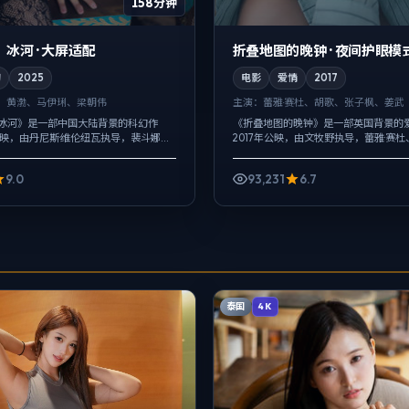
158分钟
冰河 · 大屏适配
折叠地图的晚钟 · 夜间护眼模
幻
2025
电影
爱情
2017
、黄渤、马伊琍、梁朝伟
主演：
蕾雅·赛杜、胡歌、张子枫、姜武
：冰河》是一部中国大陆背景的科幻作
《折叠地图的晚钟》是一部英国背景的
公映，由丹尼斯·维伦纽瓦执导，裴斗娜、
2017年公映，由文牧野执导，蕾雅·赛
等主演。以冷峻镜头对准普通人的抉择
枫等主演。配乐克制，关键场面反而以
德灰区反复试探，观...
绪，冲突并非来自夸张奇观，而来自信息.
9.0
93,231
6.7
泰国
4K