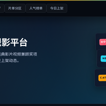
厅
片单分区
人气榜单
今日上架
观影平台
HO
经典影片视频兼顾奖项
N
复上架动态。
CA