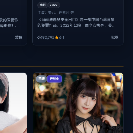
电影
2022
主演：
姜武、任素汐 等
《当南池遇见安全出口》是一部中国台湾背景
景的爱情作
的犯罪作品，2022年公映，由李安执导，姜
蕾雅·赛杜、
武、任素汐、大鹏等主演。在类型片框架里埋
关键场面反
入作者式旁白与留白，动...
92,795
6.1
爱情
犯罪
西班
连载中