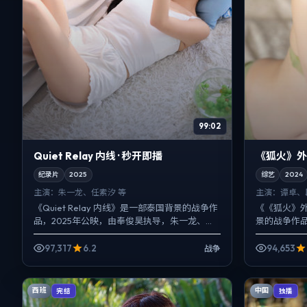
99:02
Quiet Relay 内线 · 秒开即播
《狐火》外
纪录片
2025
综艺
2024
主演：
朱一龙、任素汐 等
主演：
谭卓、
《Quiet Relay 内线》是一部泰国背景的战争作
《《狐火》
品，2025年公映，由奉俊昊执导，朱一龙、任
景的战争作品
素汐、刘亦菲等主演。影像偏纪实质感，手持
谭卓、段奕
与固定...
去与现在拧成
97,317
6.2
94,653
战争
西班
中国
完结
独播