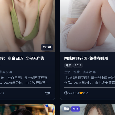
99:30
传：空白日历 · 全程无广告
内线屋顶花园 · 免费在线看
电影
2018
段奕宏 等
主演：
沈腾、裴斗娜 等
外传：空白日历》是一部西班牙背
《内线屋顶花园》是一部中国大陆
，2024年公映，由文牧野执导，
作品，2018年公映，由韦斯·安德
宏、周迅等主演。用双线叙事把过
腾、裴斗娜、肖央等主演。影像偏
一股绳，...
手持与固定机位交替出...
7.7
94,081
8.6
战争
英国
杜比