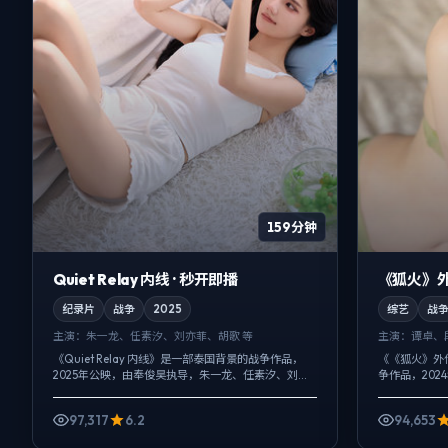
159分钟
Quiet Relay 内线 · 秒开即播
《狐火》外
纪录片
战争
2025
综艺
战
主演：
朱一龙、任素汐、刘亦菲、胡歌 等
主演：
谭卓、
《Quiet Relay 内线》是一部泰国背景的战争作品，
《《狐火》外
2025年公映，由奉俊昊执导，朱一龙、任素汐、刘亦
争作品，20
菲等主演。影像偏纪实质感，手持与固定机位交替出
宏、周迅等主
现，动作戏服务于叙事节...
绳，真相并非一
97,317
6.2
94,653