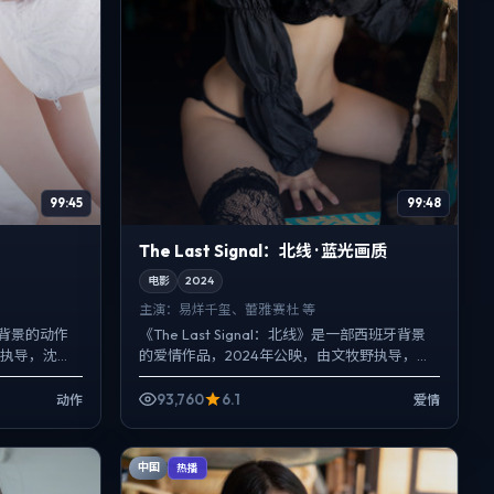
99:45
99:48
The Last Signal：北线 · 蓝光画质
电影
2024
主演：
易烊千玺、蕾雅·赛杜 等
背景的动作
《The Last Signal：北线》是一部西班牙背景
森执导，沈
的爱情作品，2024年公映，由文牧野执导，易
纪实质感，
烊千玺、蕾雅·赛杜、亚当·德赖弗等主演。把城...
93,760
6.1
动作
爱情
中国
热播