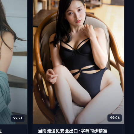
99:06
99:21
当南池遇见安全出口 · 字幕同步精准
式