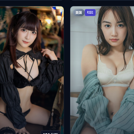
英国
杜比