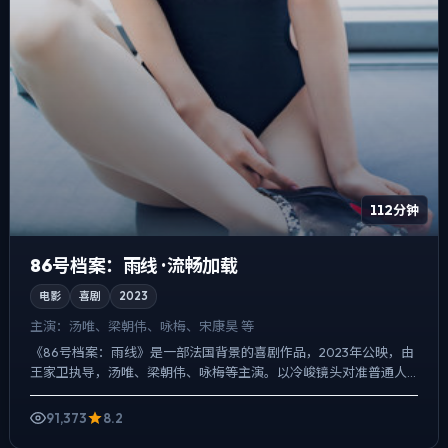
112分钟
86号档案：雨线 · 流畅加载
电影
喜剧
2023
主演：
汤唯、梁朝伟、咏梅、宋康昊 等
《86号档案：雨线》是一部法国背景的喜剧作品，2023年公映，由
王家卫执导，汤唯、梁朝伟、咏梅等主演。以冷峻镜头对准普通人
的抉择瞬间，动作戏服务于叙事节点，每场打斗都改变人物关...
91,373
8.2