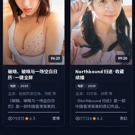
96:23
99:20
破晓、破晓与一场空白日
Northbound 归途 · 收藏
历 · 一键全屏
续播
电影
2025
电影
2025
主演：
提莫西·查拉梅、倪妮 等
主演：
刘亦菲、胡歌 等
《破晓、破晓与一场空白日
《Northbound 归途》是一部
历》是一部中国香港背景的爱
中国香港背景的奇幻作品，
情作品，2025年公映，由新
2025年公映，由李安执导，
海诚执导，提莫西·查拉梅、倪
刘亦菲、胡歌、段奕宏等主
79,513
6.3
77,126
6.2
爱情
奇幻
妮、周冬雨等主演。节奏先抑
演。强调群像而非单一英雄，
后扬，前半段...
配角线...