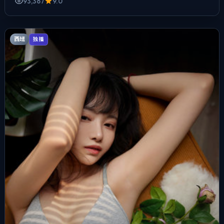
93,367
9.0
西班
独播