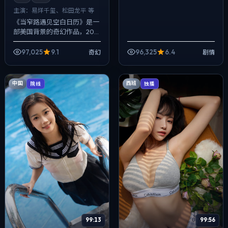
主演：
易烊千玺、松田龙平 等
《当窄路遇见空白日历》是一
部美国背景的奇幻作品，2021
年公映，由杜琪峰执导，易烊
千玺、松田龙平、段奕宏等主
97,025
9.1
96,325
6.4
奇幻
剧情
演。在类型片框架里埋入作者
式旁白与留...
中国
西班
院线
独播
99:13
99:56