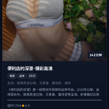
142分钟
便利店的深潜 · 臻彩高清
电影
战争
2021
主演：
提莫西·查拉梅、王景春、雷佳音、谭卓
《便利店的深潜》是一部西班牙背景的战争作品，2021年公映，由
程耳执导，提莫西·查拉梅、王景春、雷佳音等主演。影像偏纪实质
感，手持与固定机位交替出现，真相并非一次性抛出，而是在...
91,704
6.9