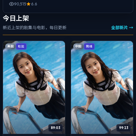
90,515
6.6
今日上架
新近上架的剧集与电影，每日更新
全部新片 →
美国
中国
杜比
院线
89:03
99:13