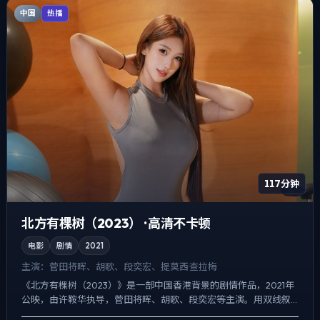
中国
热播
117分钟
北方有棵树（2023） · 高清不卡顿
电影
剧情
2021
主演：
菅田将晖、胡歌、段奕宏、提莫西·查拉梅
《北方有棵树（2023）》是一部中国香港背景的剧情作品，2021年
公映，由许鞍华执导，菅田将晖、胡歌、段奕宏等主演。用双线叙
事把过去与现在拧成一股绳，冲突并非来自夸张奇观，而来...