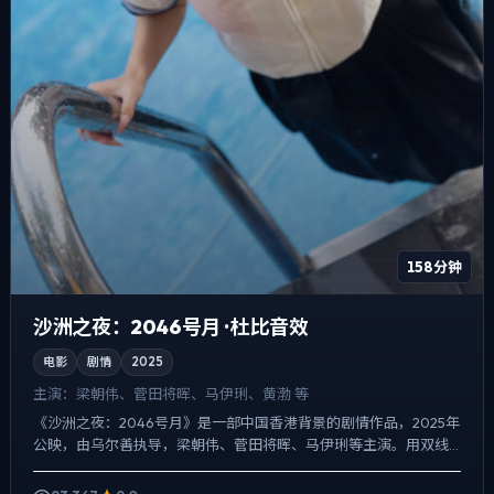
158分钟
沙洲之夜：2046号月 · 杜比音效
电影
剧情
2025
主演：
梁朝伟、菅田将晖、马伊琍、黄渤 等
《沙洲之夜：2046号月》是一部中国香港背景的剧情作品，2025年
公映，由乌尔善执导，梁朝伟、菅田将晖、马伊琍等主演。用双线
叙事把过去与现在拧成一股绳，爱情线并不喧宾夺主，却成...