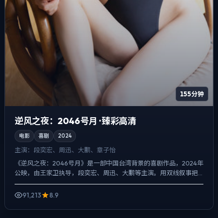
155分钟
逆风之夜：2046号月 · 臻彩高清
电影
喜剧
2024
主演：
段奕宏、周迅、大鹏、章子怡
《逆风之夜：2046号月》是一部中国台湾背景的喜剧作品，2024年
公映，由王家卫执导，段奕宏、周迅、大鹏等主演。用双线叙事把
过去与现在拧成一股绳，真相并非一次性抛出，而是在对话...
91,213
8.9