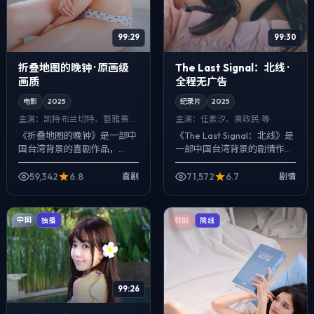
99:29
99:30
折叠地图的晚钟 · 原画级
The Last Signal：北线 ·
画质
全程无广告
电影
2025
纪录片
2025
主演：
凯特·布兰切特、蕾雅·赛杜
主演：
任素汐、黄政民 等
等
《折叠地图的晚钟》是一部中
《The Last Signal：北线》是
国台湾背景的喜剧作品，
一部中国台湾背景的剧情作
2025年公映，由王家卫执
品，2025年公映，由陈凯歌
导，凯特·布兰切特、蕾雅·赛
执导，任素汐、黄政民、章子
59,342
6.8
71,572
6.7
喜剧
剧情
杜、雷佳音等主演。配乐克
怡等主演。把城市当作角色...
制，关键场面反而以...
中国
独播
韩国
院线
99:26