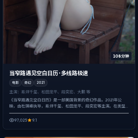
108分钟
当窄路遇见空白日历 · 多线路极速
电影
奇幻
2021
主演：
易烊千玺、松田龙平、段奕宏、大鹏 等
《当窄路遇见空白日历》是一部美国背景的奇幻作品，2021年公
映，由杜琪峰执导，易烊千玺、松田龙平、段奕宏等主演。在类型
片框架里埋入作者式旁白与留白，喜剧桥段服务于人物性格，笑点...
97,025
9.1