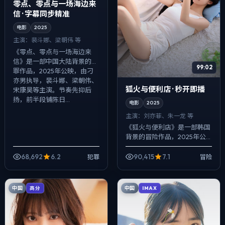
零点、零点与一场海边来
信 · 字幕同步精准
电影
2025
主演：
裴斗娜、梁朝伟 等
《零点、零点与一场海边来
信》是一部中国大陆背景的犯
99:02
罪作品，2025年公映，由刁
亦男执导，裴斗娜、梁朝伟、
狐火与便利店 · 秒开即播
宋康昊等主演。节奏先抑后
扬，前半段铺陈日...
电影
2025
主演：
刘亦菲、朱一龙 等
《狐火与便利店》是一部韩国
背景的冒险作品，2025年公
映，由王家卫执导，刘亦菲、
朱一龙、章子怡等主演。影像
68,692
6.2
90,415
7.1
犯罪
冒险
偏纪实质感，手持与固定机位
交替出现，动...
中国
中国
高分
IMAX