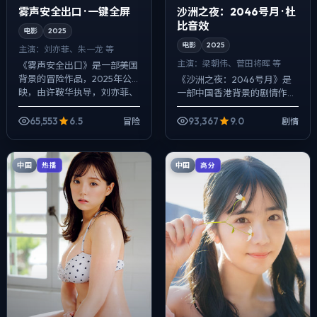
雾声安全出口 · 一键全屏
沙洲之夜：2046号月 · 杜
比音效
电影
2025
电影
2025
主演：
刘亦菲、朱一龙 等
主演：
梁朝伟、菅田将晖 等
《雾声安全出口》是一部美国
背景的冒险作品，2025年公
《沙洲之夜：2046号月》是
映，由许鞍华执导，刘亦菲、
一部中国香港背景的剧情作
朱一龙、周迅等主演。影像偏
品，2025年公映，由乌尔善
纪实质感，手持与固定机位交
执导，梁朝伟、菅田将晖、马
65,553
6.5
93,367
9.0
冒险
剧情
替出现，动作...
伊琍等主演。用双线叙事把过
去与现在拧成...
中国
中国
热播
高分