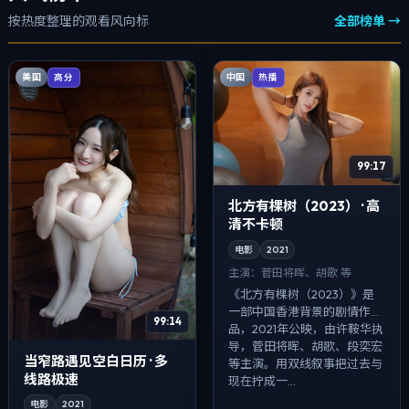
按热度整理的观看风向标
全部榜单 →
美国
中国
高分
热播
99:17
北方有棵树（2023） · 高
清不卡顿
电影
2021
主演：
菅田将晖、胡歌 等
《北方有棵树（2023）》是
一部中国香港背景的剧情作
99:14
品，2021年公映，由许鞍华执
导，菅田将晖、胡歌、段奕宏
当窄路遇见空白日历 · 多
等主演。用双线叙事把过去与
线路极速
现在拧成一...
电影
2021