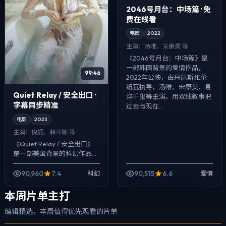
2046号月台：中场篇 · 免
费在线看
电影
2022
主演：
汤唯、宋康昊 等
《2046号月台：中场篇》是
一部韩国背景的爱情作品，
99:46
2022年公映，由丹尼斯·维伦
纽瓦执导，汤唯、宋康昊、易
Quiet Relay / 安全出口 ·
烊千玺等主演。用双线叙事把
字幕同步精准
过去与现在...
电影
2023
主演：
倪妮、裴斗娜 等
《Quiet Relay / 安全出口》
是一部美国背景的科幻作品，
2023年公映，由宁浩执导，
倪妮、裴斗娜、河正宇等主
90,960
7.4
90,515
6.6
科幻
爱情
演。把城市当作角色来写，
夜...
本周片单主打
编辑精选，本周值得优先观看的片单