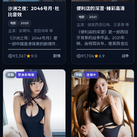
沙洲之夜：2046号月 · 杜
便利店的深潜 · 臻彩高清
比音效
电影
2021
电影
2025
主演：
提莫西·查拉梅、王景春 等
主演：
梁朝伟、菅田将晖 等
《便利店的深潜》是一部西班
牙背景的战争作品，2021年公
《沙洲之夜：2046号月》是
映，由程耳执导，提莫西·查拉
一部中国香港背景的剧情作
梅、王景春、雷佳音等主演。
品，2025年公映，由乌尔善
影像偏纪实质感，手持与固定
执导，梁朝伟、菅田将晖、马
93,367
9.0
91,704
6.9
剧情
战争
机位交替...
伊琍等主演。用双线叙事把过
去与现在拧成...
法国
中国
导演剪辑版
连载中