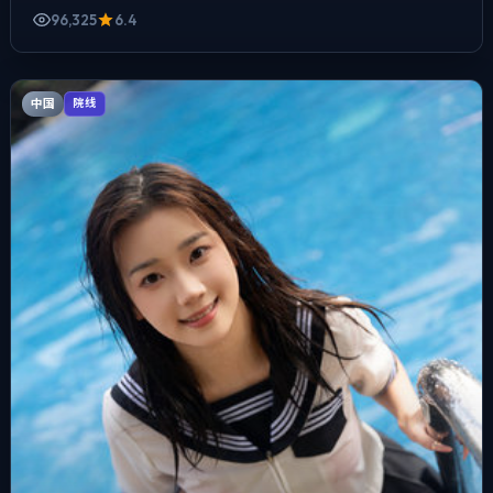
96,325
6.4
中国
院线