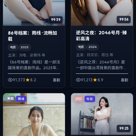
99:56
99:39
逆风之夜：2046号月 · 臻
86号档案：雨线 · 流畅加
彩高清
载
电影
2024
电影
2023
主演：
段奕宏、周迅 等
主演：
汤唯、梁朝伟 等
《逆风之夜：2046号月》是
《86号档案：雨线》是一部法
一部中国台湾背景的喜剧作
国背景的喜剧作品，2023年
品，2024年公映，由王家卫
公映，由王家卫执导，汤唯、
执导，段奕宏、周迅、大鹏等
梁朝伟、咏梅等主演。以冷峻
91,373
8.2
91,213
8.9
喜剧
喜剧
主演。用双线叙事把过去与现
镜头对准普通人的抉择瞬间，
在拧成一股绳...
动作戏服务...
美国
院线
韩国
杜比
99:25