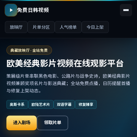
免费日韩视频
放映厅
片单分区
人气榜单
今日上架
典藏放映厅 · 全站免费
欧美经典影片视频在线观影平台
策展级片单串联黑色电影、公路片与战争史诗，欧美经典影片
视频兼顾奖项名片与影迷典藏；全站免费点播，日历提醒首播
与修复上架动态。
奥斯卡系
欧陆艺术片
双语字幕
修复臻享
进入剧场
领取片单