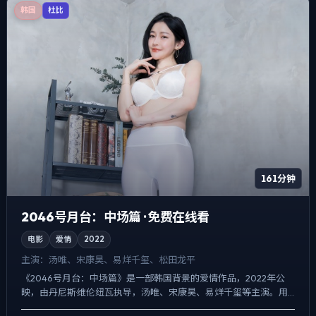
韩国
杜比
161分钟
2046号月台：中场篇 · 免费在线看
电影
爱情
2022
主演：
汤唯、宋康昊、易烊千玺、松田龙平
《2046号月台：中场篇》是一部韩国背景的爱情作品，2022年公
映，由丹尼斯·维伦纽瓦执导，汤唯、宋康昊、易烊千玺等主演。用
双线叙事把过去与现在拧成一股绳，人物在道德灰区反复试...