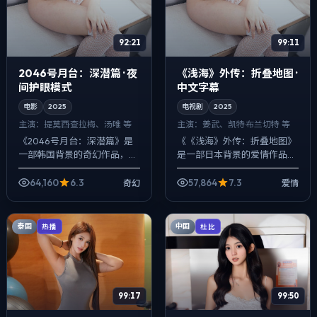
92:21
99:11
2046号月台：深潜篇 · 夜
《浅海》外传：折叠地图 ·
间护眼模式
中文字幕
电影
2025
电视剧
2025
主演：
提莫西·查拉梅、汤唯 等
主演：
姜武、凯特·布兰切特 等
《2046号月台：深潜篇》是
《《浅海》外传：折叠地图》
一部韩国背景的奇幻作品，
是一部日本背景的爱情作品，
2025年公映，由杜琪峰执
2025年公映，由娄烨执导，
导，提莫西·查拉梅、汤唯、周
姜武、凯特·布兰切特、孔刘等
64,160
6.3
57,864
7.3
奇幻
爱情
迅等主演。用双线叙事把过去
主演。用双线叙事把过去与现
与现在拧成一...
在拧成一股...
泰国
中国
热播
杜比
99:17
99:50