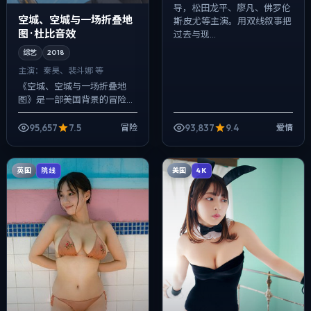
导，松田龙平、廖凡、佛罗伦
空城、空城与一场折叠地
斯·皮尤等主演。用双线叙事把
图 · 杜比音效
过去与现...
综艺
2018
主演：
秦昊、裴斗娜 等
《空城、空城与一场折叠地
图》是一部美国背景的冒险作
品，2018年公映，由徐克执
导，秦昊、裴斗娜、刘亦菲等
95,657
7.5
93,837
9.4
冒险
爱情
主演。节奏先抑后扬，前半段
铺陈日常，后半...
英国
美国
院线
4K