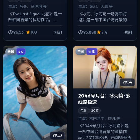
主演：
肖央、马伊琍 等
主演：
黄渤、大鹏 等
《The Last Signal 北窗》是一
《冰河、冰河与一场雾中灯
部韩国背景的科幻作品，
塔》是一部中国台湾背景的喜
2024年公映，由刁亦男执
剧作品，2024年公映，由乌
导，肖央、马伊琍、凯特·布兰
尔善执导，黄渤、大鹏、裴斗
96,531
9.0
95,888
7.4
科幻
喜剧
切特等主演。把城市当作角...
娜等主演。节奏先抑后扬，前
半段铺陈日常，...
美国
中国
4K
热播
99:34
2046号月台：冰河篇 · 多
线路极速
电影
2017
主演：
松田龙平、廖凡 等
《2046号月台：冰河篇》是
一部中国台湾背景的爱情作
99:13
品，2017年公映，由魏德圣执