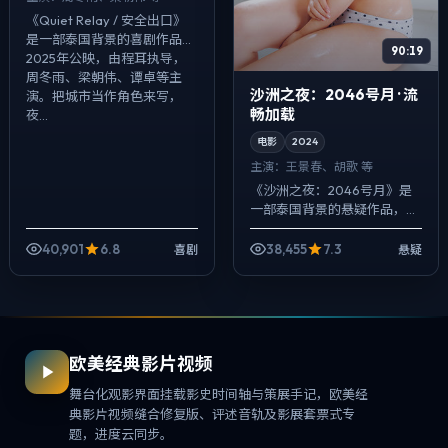
《Quiet Relay / 安全出口》
是一部泰国背景的喜剧作品，
90:19
2025年公映，由程耳执导，
周冬雨、梁朝伟、谭卓等主
沙洲之夜：2046号月 · 流
演。把城市当作角色来写，
畅加载
夜...
电影
2024
主演：
王景春、胡歌 等
《沙洲之夜：2046号月》是
一部泰国背景的悬疑作品，
2024年公映，由奉俊昊执
导，王景春、胡歌、佛罗伦斯·
40,901
6.8
38,455
7.3
喜剧
悬疑
皮尤等主演。用双线叙事把过
去与现在拧成...
欧美经典影片视频
舞台化观影界面挂载影史时间轴与策展手记，欧美经
典影片视频缝合修复版、评述音轨及影展套票式专
题，进度云同步。