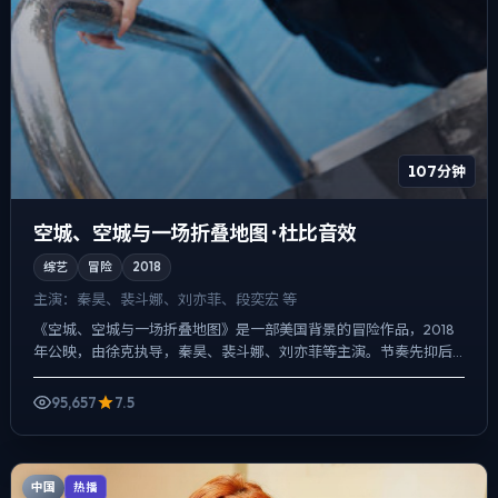
107分钟
空城、空城与一场折叠地图 · 杜比音效
综艺
冒险
2018
主演：
秦昊、裴斗娜、刘亦菲、段奕宏 等
《空城、空城与一场折叠地图》是一部美国背景的冒险作品，2018
年公映，由徐克执导，秦昊、裴斗娜、刘亦菲等主演。节奏先抑后
扬，前半段铺陈日常，后半段陡然收紧，喜剧桥段服务于人物性...
95,657
7.5
中国
热播