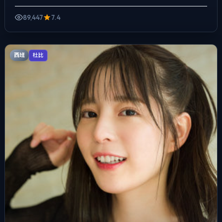
演。把城市当作角色来写，夜景与雨声贯...
89,447
7.4
西班
杜比