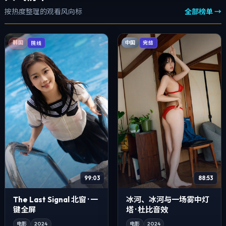
按热度整理的观看风向标
全部榜单 →
中国
韩国
完结
院线
99:03
88:53
The Last Signal 北窗 · 一
冰河、冰河与一场雾中灯
键全屏
塔 · 杜比音效
电影
2024
电影
2024