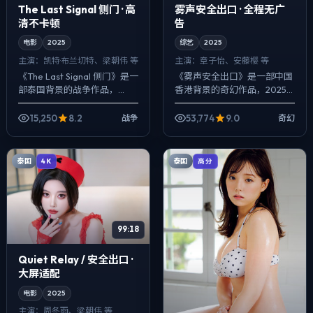
The Last Signal 侧门 · 高
雾声安全出口 · 全程无广
清不卡顿
告
电影
2025
综艺
2025
主演：
凯特·布兰切特、梁朝伟 等
主演：
章子怡、安藤樱 等
《The Last Signal 侧门》是一
《雾声安全出口》是一部中国
部泰国背景的战争作品，
香港背景的奇幻作品，2025
2025年公映，由洪常秀执
年公映，由林超贤执导，章子
导，凯特·布兰切特、梁朝伟、
怡、安藤樱、段奕宏等主演。
15,250
8.2
53,774
9.0
战争
奇幻
大鹏等主演。把城市当作角...
影像偏纪实质感，手持与固定
机位交替出现...
泰国
泰国
4K
高分
99:18
Quiet Relay / 安全出口 ·
大屏适配
电影
2025
主演：
周冬雨、梁朝伟 等