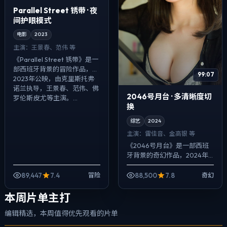
Parallel Street 锈带 · 夜
间护眼模式
电影
2023
主演：
王景春、范伟 等
《Parallel Street 锈带》是一
部西班牙背景的冒险作品，
99:07
2023年公映，由克里斯托弗·
诺兰执导，王景春、范伟、佛
2046号月台 · 多清晰度切
罗伦斯·皮尤等主演。...
换
综艺
2024
主演：
雷佳音、金高银 等
《2046号月台》是一部西班
牙背景的奇幻作品，2024年
公映，由是枝裕和执导，雷佳
音、金高银、周迅等主演。配
89,447
7.4
88,500
7.8
冒险
奇幻
乐克制，关键场面反而以环境
声托情绪，...
本周片单主打
编辑精选，本周值得优先观看的片单