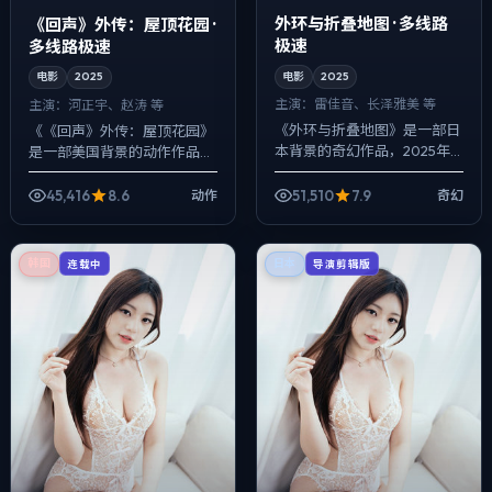
外环与折叠地图 · 多线路
《回声》外传：屋顶花园 ·
极速
多线路极速
电影
2025
电影
2025
主演：
雷佳音、长泽雅美 等
主演：
河正宇、赵涛 等
《外环与折叠地图》是一部日
《《回声》外传：屋顶花园》
本背景的奇幻作品，2025年
是一部美国背景的动作作品，
公映，由魏德圣执导，雷佳
2025年公映，由徐克执导，
音、长泽雅美、宋康昊等主
河正宇、赵涛、亚当·德赖弗等
45,416
8.6
51,510
7.9
动作
奇幻
演。配乐克制，关键场面反而
主演。用双线叙事把过去与现
以环境声托情绪，...
在拧成一股...
韩国
日本
连载中
导演剪辑版