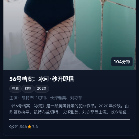
104分钟
56号档案：冰河 · 秒开即播
电影
犯罪
2020
主演：
凯特·布兰切特、长泽雅美、刘亦菲
《56号档案：冰河》是一部美国背景的犯罪作品，2020年公映，由
陈凯歌执导，凯特·布兰切特、长泽雅美、刘亦菲等主演。以冷峻镜
头对准普通人的抉择瞬间，爱情线并不喧宾夺主，却成为推...
91,344
7.4