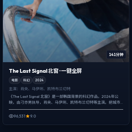
141分钟
The Last Signal 北窗 · 一键全屏
电影
科幻
2024
主演：
肖央、马伊琍、凯特·布兰切特
《The Last Signal 北窗》是一部韩国背景的科幻作品，2024年公
映，由刁亦男执导，肖央、马伊琍、凯特·布兰切特等主演。把城市
当作角色来写，夜景与雨声贯穿全片，一场...
96,531
9.0