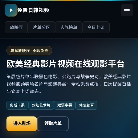
免费日韩视频
放映厅
片单分区
人气榜单
今日上架
典藏放映厅 · 全站免费
欧美经典影片视频在线观影平台
策展级片单串联黑色电影、公路片与战争史诗，欧美经典影片
视频兼顾奖项名片与影迷典藏；全站免费点播，日历提醒首播
与修复上架动态。
奥斯卡系
欧陆艺术片
双语字幕
修复臻享
进入剧场
领取片单