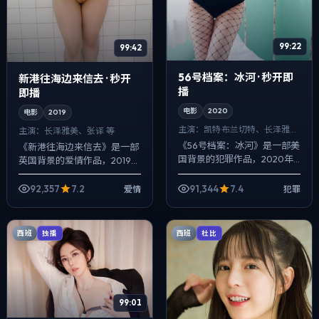
99:22
99:42
56号档案：冰河 · 秒开即
新港往海边来信去 · 秒开
播
即播
电影
2020
电影
2019
主演：
凯特·布兰切特、长泽雅美
主演：
长泽雅美、张译 等
等
《56号档案：冰河》是一部美
《新港往海边来信去》是一部
国背景的犯罪作品，2020年
英国背景的爱情作品，2019年
公映，由陈凯歌执导，凯特·布
公映，由奉俊昊执导，长泽雅
兰切特、长泽雅美、刘亦菲等
美、张译、李秉宪等主演。以
92,357
7.2
91,344
7.4
爱情
犯罪
主演。以冷峻镜头对准普通人
冷峻镜头对准普通人的抉择瞬
的抉择瞬...
间，真相并...
西班
西班
独播
杜比
99:01