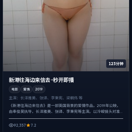
123分钟
新港往海边来信去 · 秒开即播
电影
爱情
2019
主演：
长泽雅美、张译、李秉宪、梁朝伟 等
《新港往海边来信去》是一部英国背景的爱情作品，2019年公映，
由奉俊昊执导，长泽雅美、张译、李秉宪等主演。以冷峻镜头对准
普通人的抉择瞬间，真相并非一次性抛出，而是在对话与物件细...
92,357
7.2