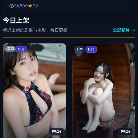
88,500
7.8
今日上架
新近上架的剧集与电影，每日更新
全部新片 →
美国
杜比
日本
杜比
99:14
99:14