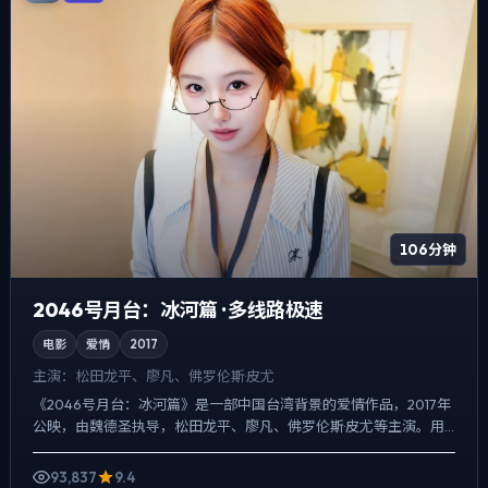
106分钟
2046号月台：冰河篇 · 多线路极速
电影
爱情
2017
主演：
松田龙平、廖凡、佛罗伦斯·皮尤
《2046号月台：冰河篇》是一部中国台湾背景的爱情作品，2017年
公映，由魏德圣执导，松田龙平、廖凡、佛罗伦斯·皮尤等主演。用
双线叙事把过去与现在拧成一股绳，爱情线并不喧宾夺主...
93,837
9.4