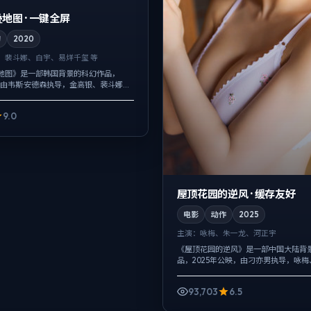
地图 · 一键全屏
幻
2020
、裴斗娜、白宇、易烊千玺 等
地图》是一部韩国背景的科幻作品，
，由韦斯·安德森执导，金高银、裴斗娜、
配乐克制，关键场面反而以环境声托情
次性抛出，而是在对话...
9.0
屋顶花园的逆风 · 缓存友好
电影
动作
2025
主演：
咏梅、朱一龙、河正宇
《屋顶花园的逆风》是一部中国大陆背
品，2025年公映，由刁亦男执导，咏
正宇等主演。配乐克制，关键场面反而
绪，冲突并非来自夸张奇观，而来自信息.
93,703
6.5