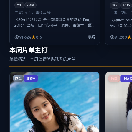
电影
2016
综艺
2016
主演：
范伟、雷佳音 等
主演：
倪妮、
《2046号月台》是一部法国背景的悬疑作品，
《Quiet 
2016年公映，由李安执导，范伟、雷佳音、谭
品，2016
卓等主演。配乐克制，关键场面反而以环境声
民、马伊琍
托情绪，动作戏服...
固定机位...
91,624
8.6
91,280
悬疑
本周片单主打
编辑精选，本周值得优先观看的片单
西班
连载中
韩国
IMA