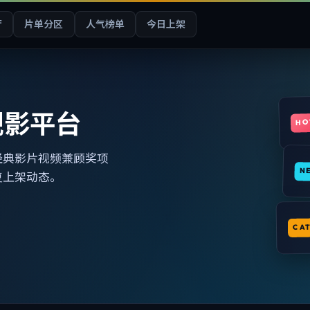
厅
片单分区
人气榜单
今日上架
观影平台
HO
经典影片视频兼顾奖项
N
复上架动态。
CA