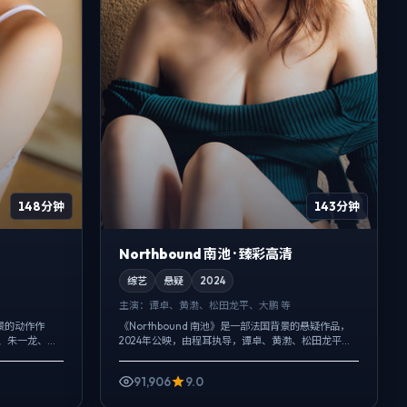
148分钟
143分钟
Northbound 南池 · 臻彩高清
综艺
悬疑
2024
主演：
谭卓、黄渤、松田龙平、大鹏 等
景的动作作
《Northbound 南池》是一部法国背景的悬疑作品，
梅、朱一龙、河
2024年公映，由程耳执导，谭卓、黄渤、松田龙平等
以环境声托情
主演。强调群像而非单一英雄，配角线条同样完整，
..
悬疑外壳下，更想讨论的是...
91,906
9.0