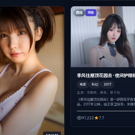
西班
完结
季风往屋顶花园去 · 夜间护眼
电影
科幻
2017
主演：
宋康昊、秦昊、章子怡
《季风往屋顶花园去》是一部西班牙背
品，2017年公映，由王家卫执导，宋康
子怡等主演。以冷峻镜头对准普通人的
物在道德灰区反复试探，观众情绪被慢慢.
91,222
7.7