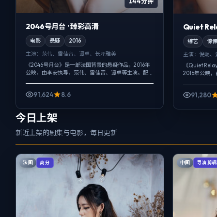
144分钟
2046号月台 · 臻彩高清
Quiet R
电影
悬疑
2016
综艺
惊
主演：
范伟、雷佳音、谭卓、长泽雅美
主演：
倪妮、
《2046号月台》是一部法国背景的悬疑作品，2016年
《Quiet R
公映，由李安执导，范伟、雷佳音、谭卓等主演。配
2016年公
乐克制，关键场面反而以环境声托情绪，动作戏服务
主演。影像偏
于叙事节点，每场打斗都改变人物...
喜剧桥段服务于
91,624
8.6
91,280
今日上架
新近上架的剧集与电影，每日更新
法国
中国
高分
导演剪