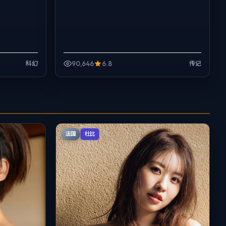
90,646
6.8
科幻
传记
法国
杜比