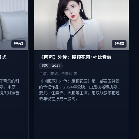
99:41
99:33
模式
《回声》外传：屋顶花园 · 杜比音效
综艺
2024
主演：
姜武、任素汐 等
牙背景的科
《《回声》外传：屋顶花园》是一部泰国背景
执导，宋康
的传记作品，2024年公映，由是枝裕和执导，
镜头对准普
姜武、任素汐、大鹏等主演。用双线叙事把过
去与现在拧成一股绳，...