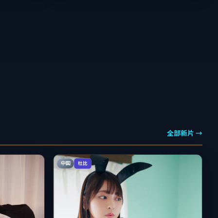
全部新片 →
中国
杜比