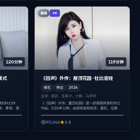
泰国
4K
120分钟
119分钟
模式
《回声》外传：屋顶花园 · 杜比音效
综艺
传记
2024
主演：
姜武、任素汐、大鹏、马伊琍
景的科幻作
《《回声》外传：屋顶花园》是一部泰国背景的传记
昊、秦昊、章
作品，2024年公映，由是枝裕和执导，姜武、任素
抉择瞬间，人
汐、大鹏等主演。用双线叙事把过去与现在拧成一股
..
绳，真相并非一次性抛出，而是在对话与...
90,646
6.8