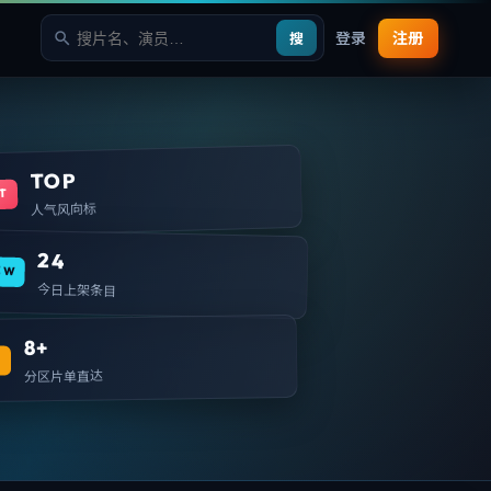
登录
注册
搜
TOP
T
人气风向标
24
EW
今日上架条目
8+
T
分区片单直达