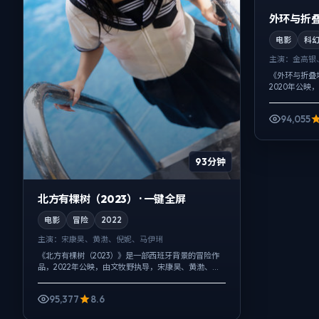
外环与折叠
电影
科
主演：
金高银
《外环与折叠
2020年公映
白宇等主演。
绪，真相并非一
94,055
93分钟
北方有棵树（2023） · 一键全屏
电影
冒险
2022
主演：
宋康昊、黄渤、倪妮、马伊琍
《北方有棵树（2023）》是一部西班牙背景的冒险作
品，2022年公映，由文牧野执导，宋康昊、黄渤、倪
妮等主演。用双线叙事把过去与现在拧成一股绳，人
物在道德灰区反复试探，观众情绪...
95,377
8.6