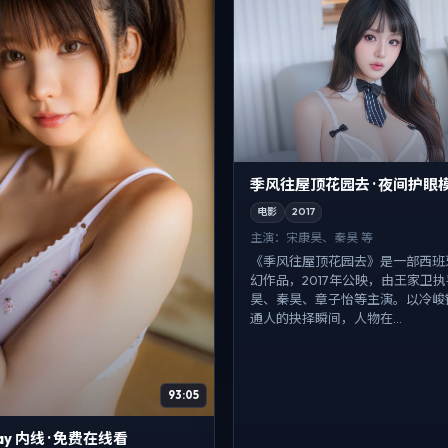
季风往屋顶花园去 · 夜间护眼
电影
2017
主演：
宋康昊、秦昊 等
《季风往屋顶花园去》是一部西班
幻作品，2017年公映，由王家卫
昊、秦昊、章子怡等主演。以冷峻
通人的抉择瞬间，人物在...
93:05
lay 内线 · 免费在线看