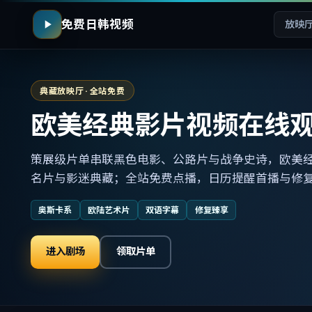
免费日韩视频
放映
典藏放映厅 · 全站免费
欧美经典影片视频在线
策展级片单串联黑色电影、公路片与战争史诗，欧美
名片与影迷典藏；全站免费点播，日历提醒首播与修
奥斯卡系
欧陆艺术片
双语字幕
修复臻享
进入剧场
领取片单