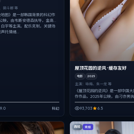
、裴斗娜 等
叠地图》是一部韩国背景的科幻作
年公映，由韦斯·安德森执导，金高
、白宇等主演。配乐克制，关键场
声托情绪...
屋顶花园的逆风 · 缓存友好
电影
2025
主演：
咏梅、朱一龙 等
《屋顶花园的逆风》是一部中国大
作作品，2025年公映，由刁亦男
朱一龙、河正宇等主演。配乐克制
反而以环境声托情绪，...
9.0
93,703
6.5
科幻
西班
完结