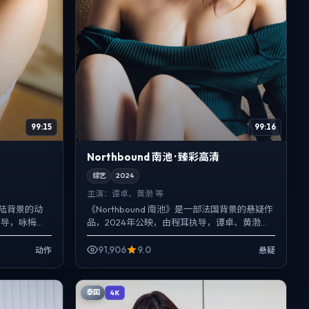
99:15
99:16
Northbound 南池 · 臻彩高清
综艺
2024
主演：
谭卓、黄渤 等
陆背景的动
《Northbound 南池》是一部法国背景的悬疑作
执导，咏梅、
品，2024年公映，由程耳执导，谭卓、黄渤、
，关键场面
松田龙平等主演。强调群像而非单一英雄，配
角线条同...
91,906
9.0
动作
悬疑
泰国
4K