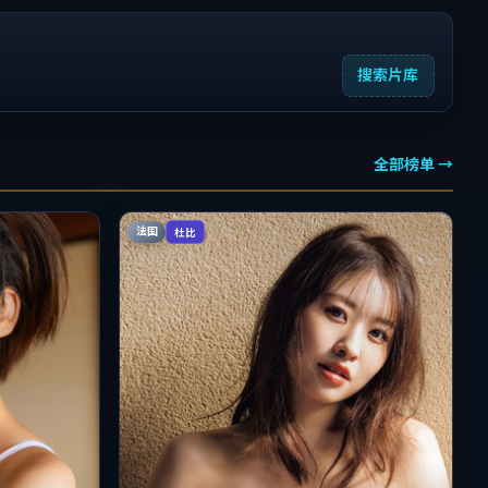
搜索片库
全部榜单 →
法国
杜比