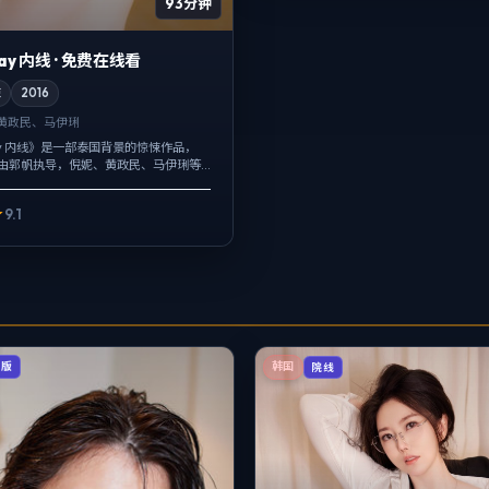
93分钟
elay 内线 · 免费在线看
悚
2016
黄政民、马伊琍
elay 内线》是一部泰国背景的惊悚作品，
映，由郭帆执导，倪妮、黄政民、马伊琍等
纪实质感，手持与固定机位交替出现，
人物性格...
9.1
辑版
韩国
院线