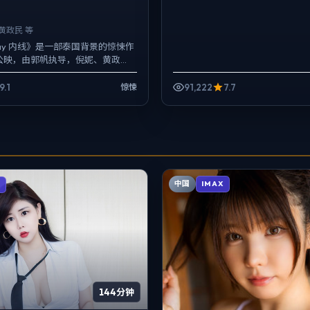
黄政民 等
Relay 内线》是一部泰国背景的惊悚作
年公映，由郭帆执导，倪妮、黄政
等主演。影像偏纪实质感，手持与
9.1
91,222
7.7
惊悚
中国
IMAX
X
144分钟