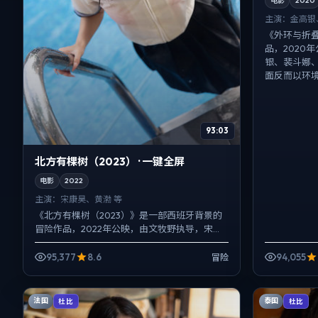
电影
2020
主演：
金高银
《外环与折
品，2020
银、裴斗娜
面反而以环境
93:03
北方有棵树（2023） · 一键全屏
电影
2022
主演：
宋康昊、黄渤 等
《北方有棵树（2023）》是一部西班牙背景的
冒险作品，2022年公映，由文牧野执导，宋康
昊、黄渤、倪妮等主演。用双线叙事把过去与
现在拧成一股绳，...
95,377
8.6
94,055
冒险
法国
泰国
杜比
杜比