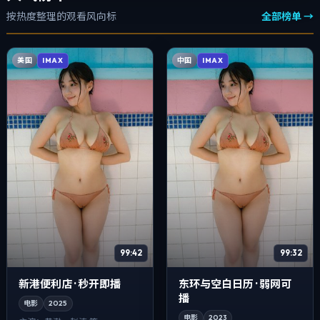
按热度整理的观看风向标
全部榜单 →
美国
中国
IMAX
IMAX
99:42
99:32
新港便利店 · 秒开即播
东环与空白日历 · 弱网可
播
电影
2025
电影
2023