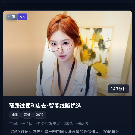
中国
4K
147分钟
窄路往便利店去 · 智能线路优选
电影
爱情
2018
主演：
张子枫、佛罗伦斯·皮尤、胡歌、张译 等
《窄路往便利店去》是一部中国大陆背景的爱情作品，2018年公