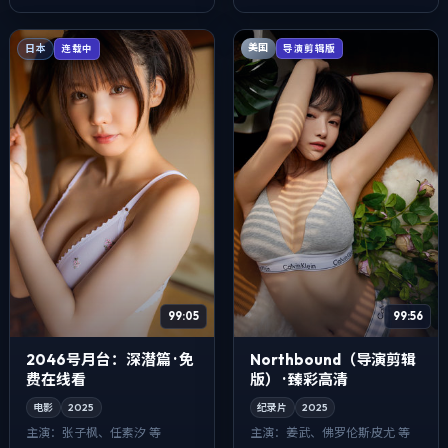
反而以...
演。用双线叙事把过去与现在
拧成一股绳，爱...
美国
日本
导演剪辑版
连载中
99:05
99:56
2046号月台：深潜篇 · 免
Northbound（导演剪辑
费在线看
版） · 臻彩高清
电影
2025
纪录片
2025
主演：
张子枫、任素汐 等
主演：
姜武、佛罗伦斯·皮尤 等