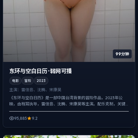
99分钟
东环与空白日历 · 弱网可播
电影
冒险
2023
主演：
雷佳音、沈腾、宋康昊
《东环与空白日历》是一部中国台湾背景的冒险作品，2023年公
映，由程耳执导，雷佳音、沈腾、宋康昊等主演。配乐克制，关键
场面反而以环境声托情绪，喜剧桥段服务于人物性格，笑点背后仍...
95,885
9.2