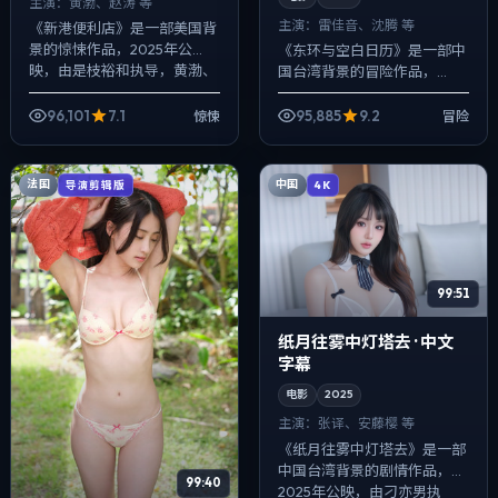
主演：
黄渤、赵涛 等
主演：
雷佳音、沈腾 等
《新港便利店》是一部美国背
景的惊悚作品，2025年公
《东环与空白日历》是一部中
映，由是枝裕和执导，黄渤、
国台湾背景的冒险作品，
赵涛、范伟等主演。强调群像
2023年公映，由程耳执导，
而非单一英雄，配角线条同样
雷佳音、沈腾、宋康昊等主
96,101
7.1
95,885
9.2
惊悚
冒险
完整，喜剧桥段...
演。配乐克制，关键场面反而
以环境声托情绪，喜...
法国
中国
导演剪辑版
4K
99:51
纸月往雾中灯塔去 · 中文
字幕
电影
2025
主演：
张译、安藤樱 等
《纸月往雾中灯塔去》是一部
中国台湾背景的剧情作品，
99:40
2025年公映，由刁亦男执