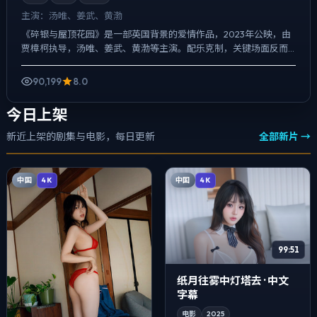
主演：
汤唯、姜武、黄渤
《碎银与屋顶花园》是一部英国背景的爱情作品，2023年公映，由
贾樟柯执导，汤唯、姜武、黄渤等主演。配乐克制，关键场面反而
以环境声托情绪，喜剧桥段服务于人物性格，笑点背后仍有隐痛...
90,199
8.0
今日上架
新近上架的剧集与电影，每日更新
全部新片 →
中国
中国
4K
4K
99:51
纸月往雾中灯塔去 · 中文
字幕
电影
2025