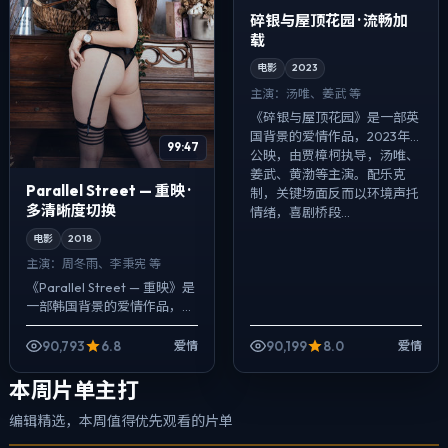
碎银与屋顶花园 · 流畅加
载
电影
2023
主演：
汤唯、姜武 等
《碎银与屋顶花园》是一部英
国背景的爱情作品，2023年
99:47
公映，由贾樟柯执导，汤唯、
姜武、黄渤等主演。配乐克
Parallel Street — 重映 ·
制，关键场面反而以环境声托
多清晰度切换
情绪，喜剧桥段...
电影
2018
主演：
周冬雨、李秉宪 等
《Parallel Street — 重映》是
一部韩国背景的爱情作品，
2018年公映，由丹尼斯·维伦纽
瓦执导，周冬雨、李秉宪、谭
90,793
6.8
90,199
8.0
爱情
爱情
卓等主演。节奏先...
本周片单主打
编辑精选，本周值得优先观看的片单