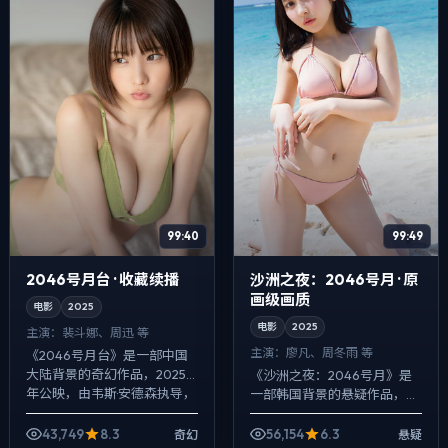
99:40
99:49
2046号月台 · 收藏续播
沙洲之夜：2046号月 · 原
画级画质
电影
2025
电影
2025
主演：
裴斗娜、周迅 等
主演：
廖凡、周冬雨 等
《2046号月台》是一部中国
大陆背景的奇幻作品，2025
《沙洲之夜：2046号月》是
年公映，由韦斯·安德森执导，
一部韩国背景的悬疑作品，
裴斗娜、周迅、提莫西·查拉梅
2025年公映，由王家卫执
等主演。配乐克制，关键场面
导，廖凡、周冬雨、周迅等主
43,749
8.3
56,154
6.3
奇幻
悬疑