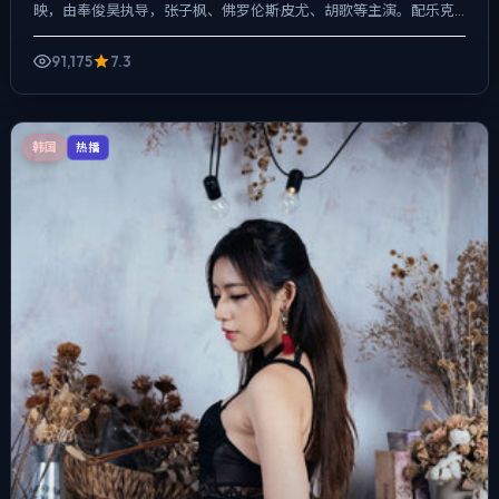
映，由奉俊昊执导，张子枫、佛罗伦斯·皮尤、胡歌等主演。配乐克
制，关键场面反而以环境声托情绪，人物在道德灰区反复试探，...
91,175
7.3
韩国
热播