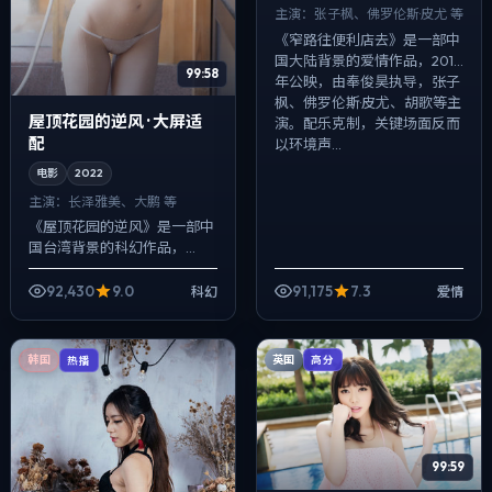
主演：
张子枫、佛罗伦斯·皮尤 等
《窄路往便利店去》是一部中
国大陆背景的爱情作品，2018
99:58
年公映，由奉俊昊执导，张子
枫、佛罗伦斯·皮尤、胡歌等主
屋顶花园的逆风 · 大屏适
演。配乐克制，关键场面反而
配
以环境声...
电影
2022
主演：
长泽雅美、大鹏 等
《屋顶花园的逆风》是一部中
国台湾背景的科幻作品，
2022年公映，由克里斯托弗·
诺兰执导，长泽雅美、大鹏、
92,430
9.0
91,175
7.3
科幻
爱情
赵涛等主演。配乐克制，关键
场面反而以环境...
英国
韩国
高分
热播
99:59