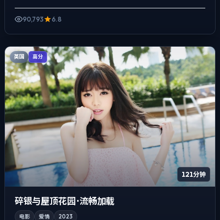
先抑后扬，前半段铺陈日常，后半段陡...
90,793
6.8
英国
高分
121分钟
碎银与屋顶花园 · 流畅加载
电影
爱情
2023