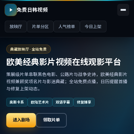
免费日韩视频
放映厅
片单分区
人气榜单
今日上架
典藏放映厅 · 全站免费
欧美经典影片视频在线观影平台
策展级片单串联黑色电影、公路片与战争史诗，欧美经典影片
视频兼顾奖项名片与影迷典藏；全站免费点播，日历提醒首播
与修复上架动态。
奥斯卡系
欧陆艺术片
双语字幕
修复臻享
进入剧场
领取片单