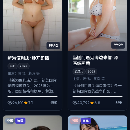
99:29
99:42
当侧门遇见海边来信 · 原
新港便利店 · 秒开即播
画级画质
电影
2025
纪录片
2025
主演：
黄渤、赵涛 等
主演：
周迅、黄渤 等
《新港便利店》是一部美国背
《当侧门遇见海边来信》是一
景的惊悚作品，2025年公
部韩国背景的战争作品，
映，由是枝裕和执导，黄渤、
2025年公映，由贾樟柯执
赵涛、范伟等主演。强调群像
导，周迅、黄渤、河正宇等主
而非单一英雄，配角线条同样
96,101
7.1
40,792
6.8
惊悚
战争
演。在类型片框架里埋入作者
完整，喜剧桥段...
式旁白与留白，一场...
中国
独播
韩国
杜比