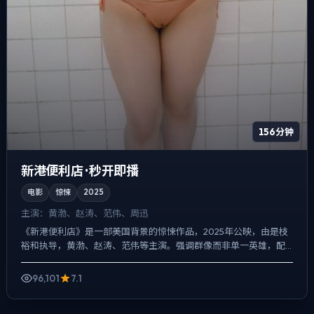
156分钟
新港便利店 · 秒开即播
电影
惊悚
2025
主演：
黄渤、赵涛、范伟、周迅
《新港便利店》是一部美国背景的惊悚作品，2025年公映，由是枝
裕和执导，黄渤、赵涛、范伟等主演。强调群像而非单一英雄，配
角线条同样完整，喜剧桥段服务于人物性格，笑点背后仍有隐痛...
96,101
7.1