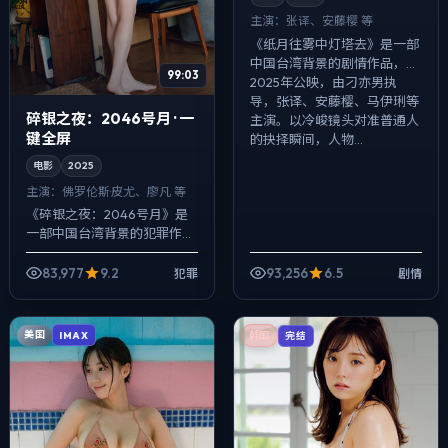
主演：
张译、安藤樱 等
《纸月往雾中灯塔去》是一部
中国台湾背景的剧情作品，
99:03
2025年公映，由刁亦男执
导，张译、安藤樱、马伊琍等
碎银之夜：2046号月 · 一
主演。以冷峻镜头对准普通人
键全屏
的抉择瞬间，人物...
电影
2025
主演：
佛罗伦斯·皮尤、廖凡 等
《碎银之夜：2046号月》是
一部中国台湾背景的犯罪作
品，2025年公映，由宁浩执
导，佛罗伦斯·皮尤、廖凡、菅
83,977
9.2
93,256
6.5
犯罪
剧情
田将晖等主演。用双线叙事把
过去与现在...
美国
IMAX
韩国
完结