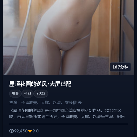
167分钟
屋顶花园的逆风 · 大屏适配
电影
科幻
2022
主演：
长泽雅美、大鹏、赵涛、安藤樱 等
《屋顶花园的逆风》是一部中国台湾背景的科幻作品，2022年公
映，由克里斯托弗·诺兰执导，长泽雅美、大鹏、赵涛等主演。配乐
克制，关键场面反而以环境声托情绪，悬疑外壳下，更想讨论的...
92,430
9.0