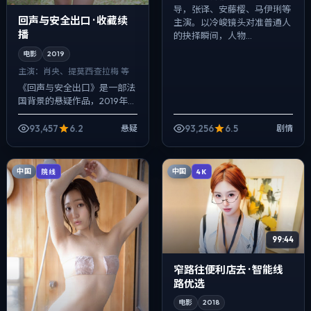
导，张译、安藤樱、马伊琍等
回声与安全出口 · 收藏续
主演。以冷峻镜头对准普通人
播
的抉择瞬间，人物...
电影
2019
主演：
肖央、提莫西·查拉梅 等
《回声与安全出口》是一部法
国背景的悬疑作品，2019年公
映，由陈凯歌执导，肖央、提
莫西·查拉梅、金高银等主演。
93,457
6.2
93,256
6.5
悬疑
剧情
配乐克制，关键场面反而以环
境声托情...
中国
中国
院线
4K
99:44
窄路往便利店去 · 智能线
路优选
电影
2018