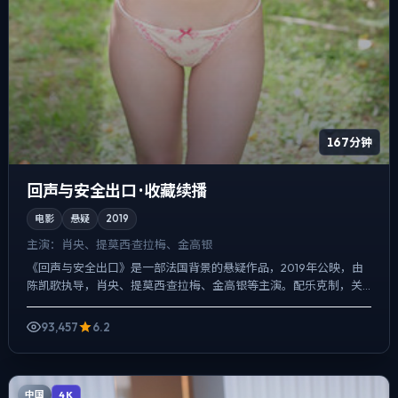
167分钟
回声与安全出口 · 收藏续播
电影
悬疑
2019
主演：
肖央、提莫西·查拉梅、金高银
《回声与安全出口》是一部法国背景的悬疑作品，2019年公映，由
陈凯歌执导，肖央、提莫西·查拉梅、金高银等主演。配乐克制，关
键场面反而以环境声托情绪，一场意外成为切口，牵出家庭、...
93,457
6.2
中国
4K