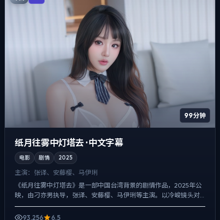
99分钟
纸月往雾中灯塔去 · 中文字幕
电影
剧情
2025
主演：
张译、安藤樱、马伊琍
《纸月往雾中灯塔去》是一部中国台湾背景的剧情作品，2025年公
映，由刁亦男执导，张译、安藤樱、马伊琍等主演。以冷峻镜头对
准普通人的抉择瞬间，人物在道德灰区反复试探，观众情绪被慢...
93,256
6.5