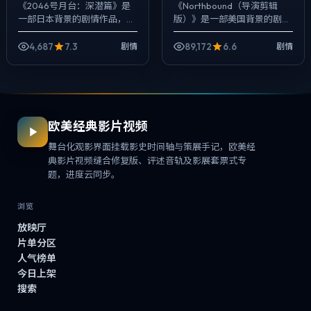
《2046号月台：深潜篇》是
《Northbound（导演剪辑
一部日本背景的剧情作品，
版）》是一部美国背景的剧情
2025年公映，由徐克执导，
作品，2025年公映，由林超
张子枫、任素汐、咏梅等主
贤执导，姜武、佛罗伦斯·皮
4,687
7.3
89,172
6.6
剧情
剧情
演。用双线叙事把过去与现在
尤、梁朝伟等主演。在类型片
拧成一股绳，爱...
框架里...
欧美经典影片视频
舞台化观影界面挂载影史时间轴与策展手记，欧美经
典影片视频缝合修复版、评述音轨及影展套票式专
题，进度云同步。
浏览
放映厅
片单分区
人气榜单
今日上架
搜索