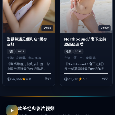
99:15
96:49
当锈带遇见便利店 · 缓存
Northbound / 南下之前 ·
友好
原画级画质
电影
2025
电影
2025
主演：
安藤樱、裴斗娜 等
主演：
河正宇、秦昊 等
《当锈带遇见便利店》是一部
《Northbound / 南下之前》
中国台湾背景的传记作品，
是一部英国背景的传记作品，
2025年公映，由许鞍华执
2025年公映，由洪常秀执
导，安藤樱、裴斗娜、雷佳音
导，河正宇、秦昊、廖凡等主
36,866
6.8
65,718
6.5
传记
传记
等主演。以冷峻镜头对准普通
演。在类型片框架里埋入作者
人的抉择瞬间，人...
式...
欧美经典影片视频