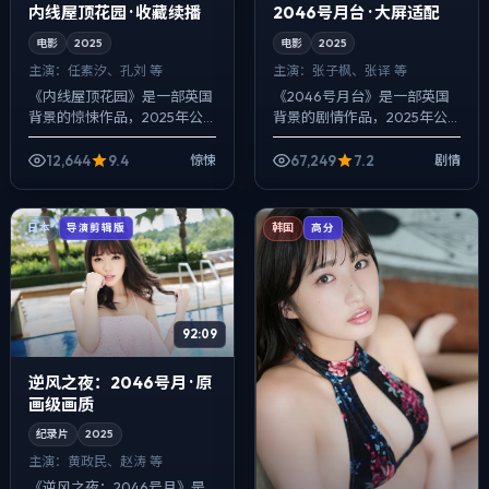
内线屋顶花园 · 收藏续播
2046号月台 · 大屏适配
电影
2025
电影
2025
主演：
任素汐、孔刘 等
主演：
张子枫、张译 等
《内线屋顶花园》是一部英国
《2046号月台》是一部英国
背景的惊悚作品，2025年公
背景的剧情作品，2025年公
映，由乌尔善执导，任素汐、
映，由乌尔善执导，张子枫、
孔刘、咏梅等主演。影像偏纪
张译、范伟等主演。配乐克
12,644
9.4
67,249
7.2
惊悚
剧情
实质感，手持与固定机位交替
制，关键场面反而以环境声托
出现，动作戏...
情绪，冲突并...
日本
韩国
导演剪辑版
高分
92:09
逆风之夜：2046号月 · 原
画级画质
纪录片
2025
主演：
黄政民、赵涛 等
《逆风之夜：2046号月》是