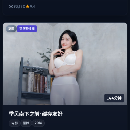
93,170
9.4
英国
导演剪辑版
144分钟
季风南下之前 · 缓存友好
电影
冒险
2016