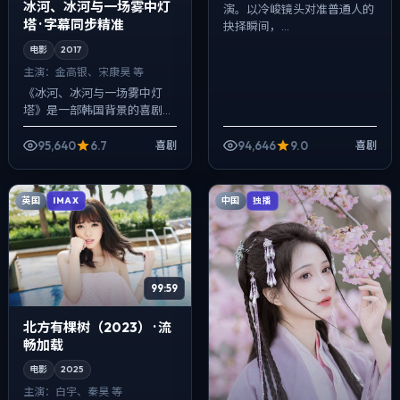
冰河、冰河与一场雾中灯
演。以冷峻镜头对准普通人的
塔 · 字幕同步精准
抉择瞬间，...
电影
2017
主演：
金高银、宋康昊 等
《冰河、冰河与一场雾中灯
塔》是一部韩国背景的喜剧作
品，2017年公映，由朴赞郁执
导，金高银、宋康昊、凯特·布
95,640
6.7
94,646
9.0
喜剧
喜剧
兰切特等主演。节奏先抑后
扬，前半段铺...
英国
中国
IMAX
独播
99:59
北方有棵树（2023） · 流
畅加载
电影
2025
主演：
白宇、秦昊 等