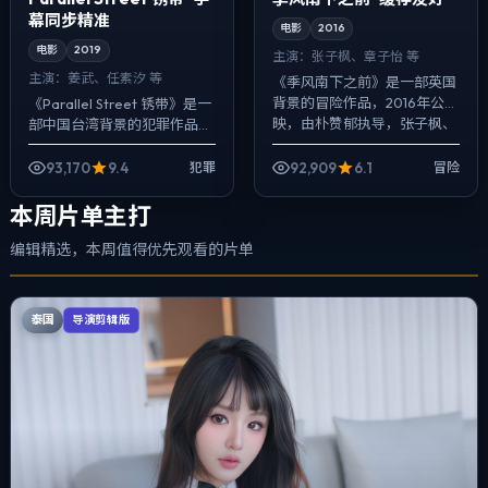
幕同步精准
电影
2016
电影
2019
主演：
张子枫、章子怡 等
主演：
姜武、任素汐 等
《季风南下之前》是一部英国
背景的冒险作品，2016年公
《Parallel Street 锈带》是一
映，由朴赞郁执导，张子枫、
部中国台湾背景的犯罪作品，
章子怡、金高银等主演。影像
2019年公映，由朴赞郁执导，
偏纪实质感，手持与固定机位
姜武、任素汐、谭卓等主演。
93,170
9.4
92,909
6.1
犯罪
冒险
交替出现，喜...
把城市当作角色来写...
本周片单主打
编辑精选，本周值得优先观看的片单
泰国
导演剪辑版