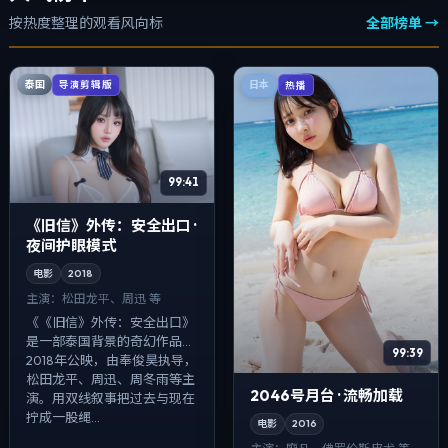
按热度整理的观看风向标
全部榜单 →
泰国
导演剪辑版
日本
热播
99:41
《旧信》外传：安全出口 ·
夜间护眼模式
电影
2018
主演：
松田龙平、周迅 等
《《旧信》外传：安全出口》
是一部泰国背景的奇幻作品，
99:39
2018年公映，由奉俊昊执导，
松田龙平、周迅、周冬雨等主
2046号月台 · 流畅加载
演。用双线叙事把过去与现在
拧成一股绳...
电影
2016