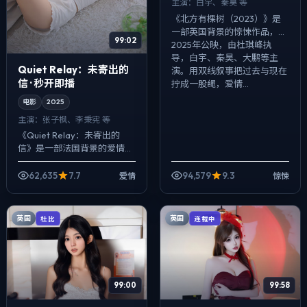
主演：
白宇、秦昊 等
《北方有棵树（2023）》是
一部英国背景的惊悚作品，
99:02
2025年公映，由杜琪峰执
导，白宇、秦昊、大鹏等主
Quiet Relay：未寄出的
演。用双线叙事把过去与现在
信 · 秒开即播
拧成一股绳，爱情...
电影
2025
主演：
张子枫、李秉宪 等
《Quiet Relay：未寄出的
信》是一部法国背景的爱情作
品，2025年公映，由王家卫
执导，张子枫、李秉宪、周迅
62,635
7.7
94,579
9.3
爱情
惊悚
等主演。在类型片框架里埋入
作者...
英国
英国
杜比
连载中
99:00
99:58