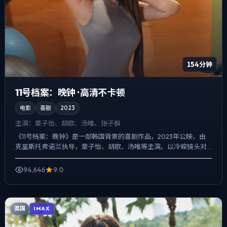
154分钟
11号档案：晚钟 · 高清不卡顿
电影
喜剧
2023
主演：
章子怡、胡歌、汤唯、张子枫
《11号档案：晚钟》是一部韩国背景的喜剧作品，2023年公映，由
克里斯托弗·诺兰执导，章子怡、胡歌、汤唯等主演。以冷峻镜头对
准普通人的抉择瞬间，动作戏服务于叙事节点，每场打斗都...
94,646
9.0
英国
IMAX