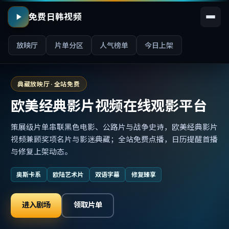
免费日韩视频
放映厅
片单分区
人气榜单
今日上架
典藏放映厅 · 全站免费
欧美经典影片视频在线观影平台
策展级片单串联黑色电影、公路片与战争史诗，欧美经典影片
视频兼顾奖项名片与影迷典藏；全站免费点播，日历提醒首播
与修复上架动态。
奥斯卡系
欧陆艺术片
双语字幕
修复臻享
进入剧场
领取片单