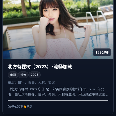
158分钟
北方有棵树（2023） · 流畅加载
电影
惊悚
2025
主演：
白宇、秦昊、大鹏、姜武
《北方有棵树（2023）》是一部英国背景的惊悚作品，2025年公
映，由杜琪峰执导，白宇、秦昊、大鹏等主演。用双线叙事把过去
与现在拧成一股绳，爱情线并不喧宾夺主，却成为推动主角行...
94,579
9.3