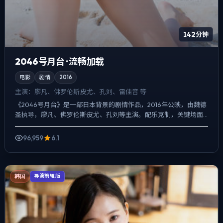
142分钟
2046号月台 · 流畅加载
电影
剧情
2016
主演：
廖凡、佛罗伦斯·皮尤、孔刘、雷佳音 等
《2046号月台》是一部日本背景的剧情作品，2016年公映，由魏德
圣执导，廖凡、佛罗伦斯·皮尤、孔刘等主演。配乐克制，关键场面
反而以环境声托情绪，动作戏服务于叙事节点，每场打斗...
96,959
6.1
韩国
导演剪辑版