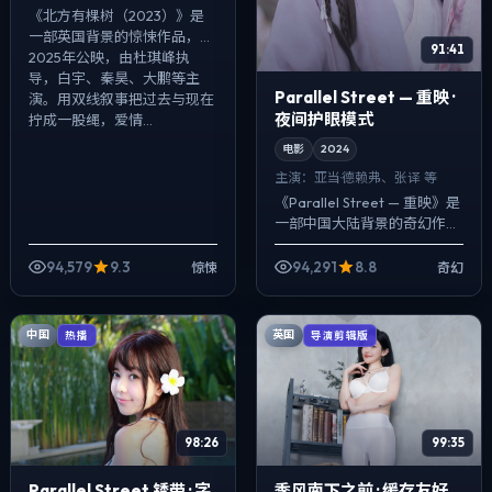
《北方有棵树（2023）》是
一部英国背景的惊悚作品，
91:41
2025年公映，由杜琪峰执
导，白宇、秦昊、大鹏等主
Parallel Street — 重映 ·
演。用双线叙事把过去与现在
夜间护眼模式
拧成一股绳，爱情...
电影
2024
主演：
亚当·德赖弗、张译 等
《Parallel Street — 重映》是
一部中国大陆背景的奇幻作
品，2024年公映，由杜琪峰
执导，亚当·德赖弗、张译、朱
94,579
9.3
94,291
8.8
惊悚
奇幻
一龙等主演。节奏先...
中国
英国
热播
导演剪辑版
98:26
99:35
Parallel Street 锈带 · 字
季风南下之前 · 缓存友好