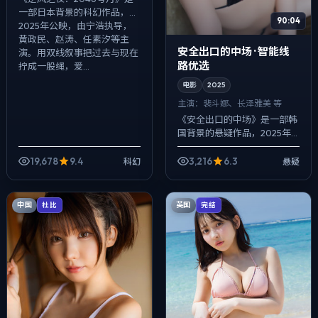
一部日本背景的科幻作品，
90:04
2025年公映，由宁浩执导，
黄政民、赵涛、任素汐等主
安全出口的中场 · 智能线
演。用双线叙事把过去与现在
路优选
拧成一股绳，爱...
电影
2025
主演：
裴斗娜、长泽雅美 等
《安全出口的中场》是一部韩
国背景的悬疑作品，2025年
公映，由毕赣执导，裴斗娜、
长泽雅美、廖凡等主演。配乐
19,678
9.4
3,216
6.3
科幻
悬疑
克制，关键场面反而以环境声
托情绪，冲突...
中国
英国
杜比
完结