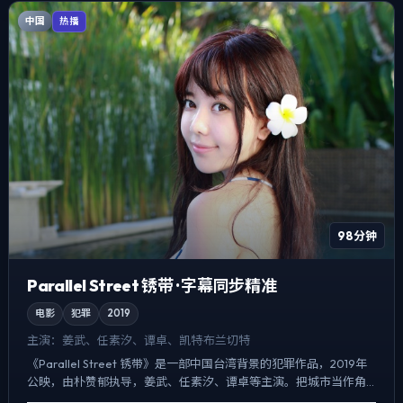
中国
热播
98分钟
Parallel Street 锈带 · 字幕同步精准
电影
犯罪
2019
主演：
姜武、任素汐、谭卓、凯特·布兰切特
《Parallel Street 锈带》是一部中国台湾背景的犯罪作品，2019年
公映，由朴赞郁执导，姜武、任素汐、谭卓等主演。把城市当作角
色来写，夜景与雨声贯穿全片，悬疑外壳下...