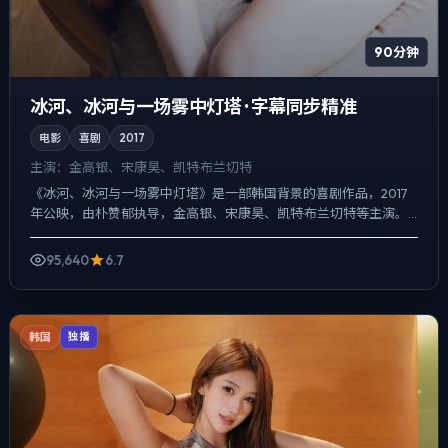
90分钟
冰河、冰河与一场雾中灯塔 · 字幕同步精准
电影
喜剧
2017
主演：
金高银、宋康昊、凯特·布兰切特
《冰河、冰河与一场雾中灯塔》是一部韩国背景的喜剧作品，2017
年公映，由朴赞郁执导，金高银、宋康昊、凯特·布兰切特等主演。
节奏先抑后扬，前半段铺陈日常，后半段陡然收紧，悬疑外壳...
95,640
6.7
韩国
独播