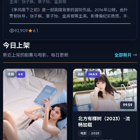
主演：
张子枫、章子怡、金高银
《季风南下之前》是一部英国背景的冒险作品，2016年公映，由朴
赞郁执导，张子枫、章子怡、金高银等主演。影像偏纪实质感，手
持与固定机位交替出现，喜剧桥段服务于人物性格，笑点背后仍...
92,909
6.1
今日上架
新近上架的剧集与电影，每日更新
全部新片 →
法国
英国
4K
IMAX
99:59
北方有棵树（2023） · 流
畅加载
电影
2025