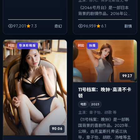
主演：
廖凡、佛罗伦斯·皮尤 等
《2046号月台》是一部日本
背景的剧情作品，2016年公
映，由魏德圣执导，廖凡、佛
罗伦斯·皮尤、孔刘等主演。配
97,201
7.3
96,959
6.1
奇幻
剧情
乐克制，关键场面反而以环境
声托情绪...
韩国
韩国
导演剪辑版
独播
99:17
11号档案：晚钟 · 高清不卡
顿
电影
2023
主演：
章子怡、胡歌 等
《11号档案：晚钟》是一部韩
国背景的喜剧作品，2023年
90:06
公映，由克里斯托弗·诺兰执
导，章子怡、胡歌、汤唯等主