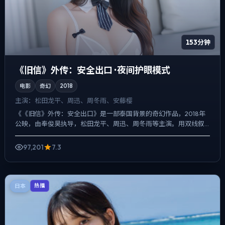
153分钟
《旧信》外传：安全出口 · 夜间护眼模式
电影
奇幻
2018
主演：
松田龙平、周迅、周冬雨、安藤樱
《《旧信》外传：安全出口》是一部泰国背景的奇幻作品，2018年
公映，由奉俊昊执导，松田龙平、周迅、周冬雨等主演。用双线叙
事把过去与现在拧成一股绳，悬疑外壳下，更想讨论的是「记忆...
97,201
7.3
日本
热播