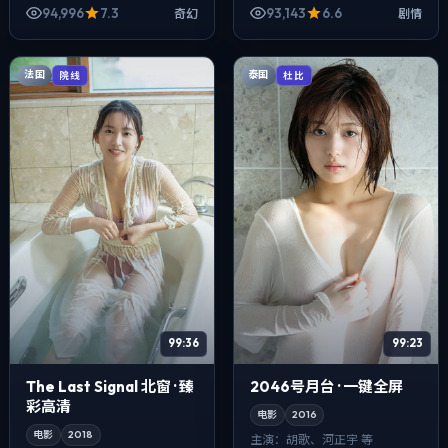
涛、易烊千玺、宋康昊等主
马伊琍、白宇、孔刘等主演。
94,996
7.3
93,143
6.6
奇幻
剧情
演。在类型片框架里埋入作
影像偏纪实质感，手持与固
者...
定...
法国
泰国
院线
杜比
99:36
99:23
The Last Signal 北窗 · 臻
2046号月台 · 一键全屏
彩高清
电影
2016
电影
2018
主演：
胡歌、河正宇 等