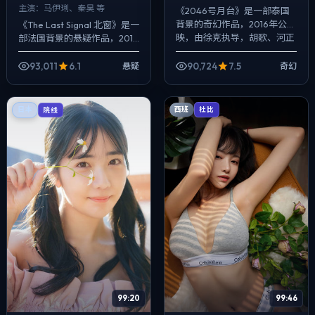
主演：
马伊琍、秦昊 等
《2046号月台》是一部泰国
背景的奇幻作品，2016年公
《The Last Signal 北窗》是一
映，由徐克执导，胡歌、河正
部法国背景的悬疑作品，2018
宇、雷佳音等主演。配乐克
年公映，由魏德圣执导，马伊
制，关键场面反而以环境声托
琍、秦昊、王景春等主演。把
93,011
6.1
90,724
7.5
悬疑
奇幻
情绪，动作戏...
城市当作角色来写，...
西班
日本
杜比
院线
99:20
99:46