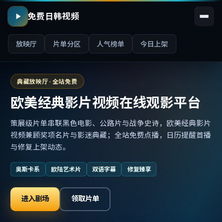
免费日韩视频
放映厅
片单分区
人气榜单
今日上架
典藏放映厅 · 全站免费
欧美经典影片视频在线观影平台
策展级片单串联黑色电影、公路片与战争史诗，欧美经典影片
视频兼顾奖项名片与影迷典藏；全站免费点播，日历提醒首播
与修复上架动态。
奥斯卡系
欧陆艺术片
双语字幕
修复臻享
进入剧场
领取片单