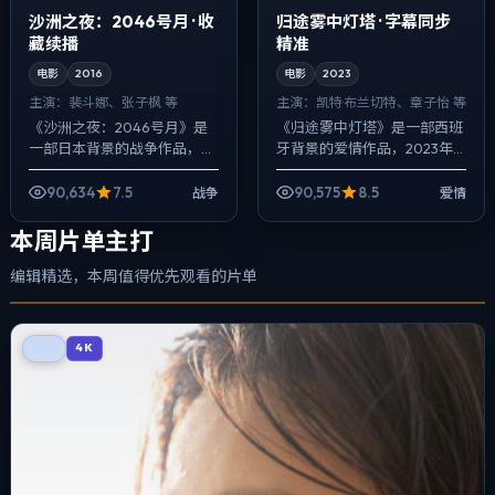
沙洲之夜：2046号月 · 收
归途雾中灯塔 · 字幕同步
藏续播
精准
电影
2016
电影
2023
主演：
裴斗娜、张子枫 等
主演：
凯特·布兰切特、章子怡 等
《沙洲之夜：2046号月》是
《归途雾中灯塔》是一部西班
一部日本背景的战争作品，
牙背景的爱情作品，2023年
2016年公映，由魏德圣执导，
公映，由是枝裕和执导，凯特·
裴斗娜、张子枫、朱一龙等主
布兰切特、章子怡、蕾雅·赛杜
90,634
7.5
90,575
8.5
战争
爱情
演。用双线叙事把过去与现在
等主演。影像偏纪实质感，手
拧成一股绳...
持与固定...
本周片单主打
编辑精选，本周值得优先观看的片单
日本
4K