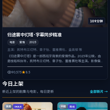
109分钟
归途雾中灯塔 · 字幕同步精准
电影
爱情
2023
主演：
凯特·布兰切特、章子怡、蕾雅·赛杜、金高银 等
《归途雾中灯塔》是一部西班牙背景的爱情作品，2023年公映，由
是枝裕和执导，凯特·布兰切特、章子怡、蕾雅·赛杜等主演。影像偏
纪实质感，手持与固定机位交替出现，悬疑外壳下，更想讨...
90,575
8.5
今日上架
新近上架的剧集与电影，每日更新
全部新片 →
英国
中国
IMAX
院线