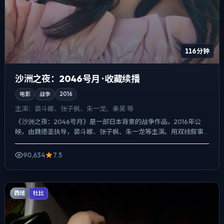
116分钟
沙洲之夜：2046号月 · 收藏续播
电影
战争
2016
主演：
裴斗娜、张子枫、朱一龙、秦昊 等
《沙洲之夜：2046号月》是一部日本背景的战争作品，2016年公
映，由魏德圣执导，裴斗娜、张子枫、朱一龙等主演。用双线叙事
把过去与现在拧成一股绳，真相并非一次性抛出，而是在对话...
90,634
7.5
西班
杜比