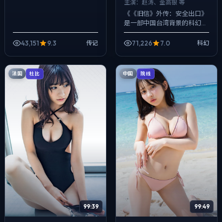
主演：
赵涛、金高银 等
《《旧信》外传：安全出口》
是一部中国台湾背景的科幻作
品，2025年公映，由陈凯歌
执导，赵涛、金高银、沈腾等
43,151
9.3
71,226
7.0
传记
科幻
主演。用双线叙事把过去与现
在拧成一股绳...
法国
中国
杜比
院线
99:39
99:49