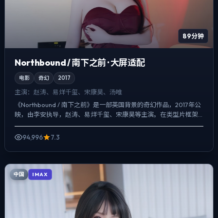
89分钟
Northbound / 南下之前 · 大屏适配
电影
奇幻
2017
主演：
赵涛、易烊千玺、宋康昊、汤唯
《Northbound / 南下之前》是一部英国背景的奇幻作品，2017年公
映，由李安执导，赵涛、易烊千玺、宋康昊等主演。在类型片框架
里埋入作者式旁白与留白，一场意外成为切口，...
94,996
7.3
中国
IMAX