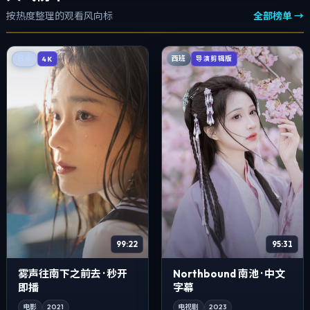
按热度整理的观看风向标
全部榜单 →
西班
日本
导演剪辑版
4K
99:22
95:31
雾声往南下之前去 · 秒开
Northbound 南池 · 中文
即播
字幕
电影
2021
电视剧
2023