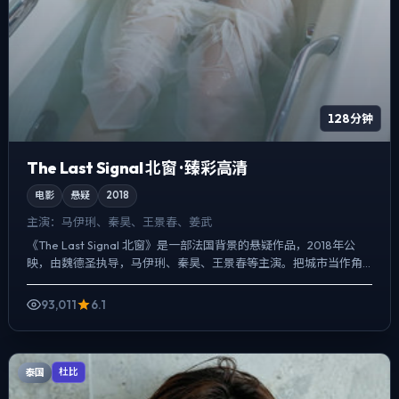
128分钟
The Last Signal 北窗 · 臻彩高清
电影
悬疑
2018
主演：
马伊琍、秦昊、王景春、姜武
《The Last Signal 北窗》是一部法国背景的悬疑作品，2018年公
映，由魏德圣执导，马伊琍、秦昊、王景春等主演。把城市当作角
色来写，夜景与雨声贯穿全片，爱情线并不喧...
93,011
6.1
泰国
杜比