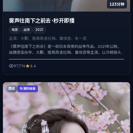
123分钟
雾声往南下之前去 · 秒开即播
电影
战争
2021
主演：
大鹏、提莫西·查拉梅、雷佳音、朱一龙
《雾声往南下之前去》是一部日本背景的战争作品，2021年公映，
由魏德圣执导，大鹏、提莫西·查拉梅、雷佳音等主演。以冷峻镜头
对准普通人的抉择瞬间，悬疑外壳下，更想讨论的是「记忆是...
97,714
6.4
西班
导演剪辑版