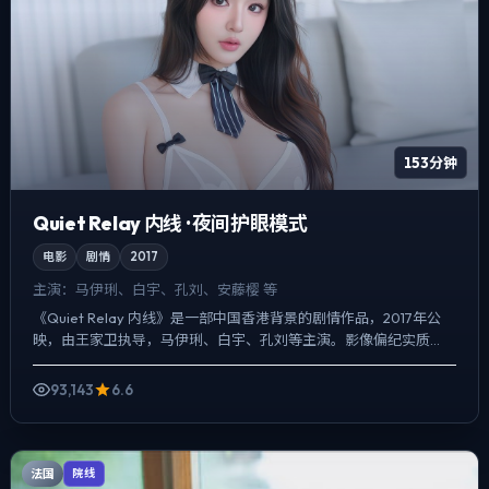
153分钟
Quiet Relay 内线 · 夜间护眼模式
电影
剧情
2017
主演：
马伊琍、白宇、孔刘、安藤樱 等
《Quiet Relay 内线》是一部中国香港背景的剧情作品，2017年公
映，由王家卫执导，马伊琍、白宇、孔刘等主演。影像偏纪实质
感，手持与固定机位交替出现，动作戏服务于叙事节...
93,143
6.6
法国
院线