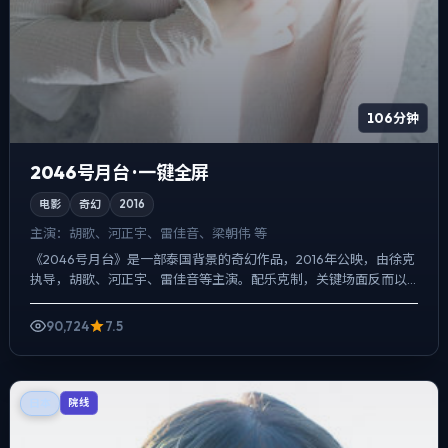
106分钟
2046号月台 · 一键全屏
电影
奇幻
2016
主演：
胡歌、河正宇、雷佳音、梁朝伟 等
《2046号月台》是一部泰国背景的奇幻作品，2016年公映，由徐克
执导，胡歌、河正宇、雷佳音等主演。配乐克制，关键场面反而以
环境声托情绪，动作戏服务于叙事节点，每场打斗都改变人...
90,724
7.5
日本
院线