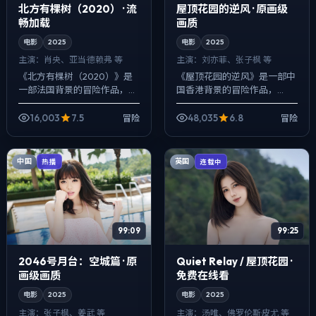
北方有棵树（2020） · 流
屋顶花园的逆风 · 原画级
畅加载
画质
电影
2025
电影
2025
主演：
肖央、亚当·德赖弗 等
主演：
刘亦菲、张子枫 等
《北方有棵树（2020）》是
《屋顶花园的逆风》是一部中
一部法国背景的冒险作品，
国香港背景的冒险作品，
2025年公映，由文牧野执
2025年公映，由宁浩执导，
导，肖央、亚当·德赖弗、刘亦
刘亦菲、张子枫、河正宇等主
16,003
7.5
48,035
6.8
冒险
冒险
菲等主演。用双线叙事把过去
演。配乐克制，关键场面反而
与现在拧成一...
以环境声托情绪，...
中国
英国
热播
连载中
99:09
99:25
2046号月台：空城篇 · 原
Quiet Relay / 屋顶花园 ·
画级画质
免费在线看
电影
2025
电影
2025
主演：
张子枫、姜武 等
主演：
汤唯、佛罗伦斯·皮尤 等