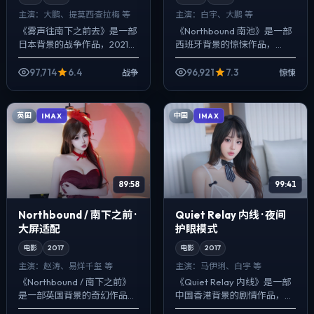
主演：
大鹏、提莫西·查拉梅 等
主演：
白宇、大鹏 等
《雾声往南下之前去》是一部
《Northbound 南池》是一部
日本背景的战争作品，2021年
西班牙背景的惊悚作品，
公映，由魏德圣执导，大鹏、
2023年公映，由毕赣执导，
提莫西·查拉梅、雷佳音等主
白宇、大鹏、谭卓等主演。强
97,714
6.4
96,921
7.3
战争
惊悚
演。以冷峻镜头对准普通人的
调群像而非单一英雄，配角线
抉择瞬间，...
条同样...
英国
中国
IMAX
IMAX
89:58
99:41
Northbound / 南下之前 ·
Quiet Relay 内线 · 夜间
大屏适配
护眼模式
电影
2017
电影
2017
主演：
赵涛、易烊千玺 等
主演：
马伊琍、白宇 等
《Northbound / 南下之前》
《Quiet Relay 内线》是一部
是一部英国背景的奇幻作品，
中国香港背景的剧情作品，
2017年公映，由李安执导，赵
2017年公映，由王家卫执导，