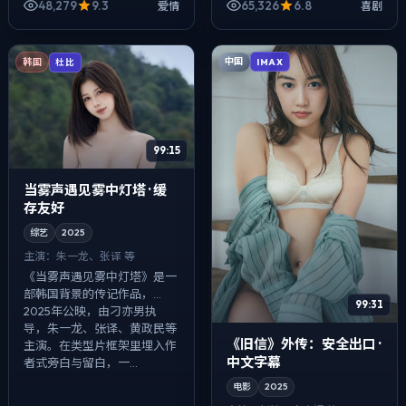
执导，长泽雅美、黄政民、蕾
48,279
9.3
65,326
6.8
爱情
喜剧
雅·赛杜等主演。用双线叙事把
过去与现在...
中国
韩国
IMAX
杜比
99:15
当雾声遇见雾中灯塔 · 缓
存友好
综艺
2025
主演：
朱一龙、张译 等
《当雾声遇见雾中灯塔》是一
部韩国背景的传记作品，
99:31
2025年公映，由刁亦男执
导，朱一龙、张译、黄政民等
《旧信》外传：安全出口 ·
主演。在类型片框架里埋入作
中文字幕
者式旁白与留白，一...
电影
2025