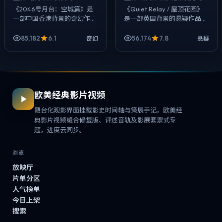
《2046号月台：空城篇》是
《Quiet Relay / 屋顶花园》
一部中国香港背景的奇幻作
是一部英国背景的悬疑作品，
品，2025年公映，由洪常秀
2025年公映，由文牧野执
执导，张子枫、姜武、胡歌等
导，汤唯、佛罗伦斯·皮尤、金
85,182
6.1
56,174
7.8
奇幻
悬疑
主演。用双线叙事把过去与现
高银等主演。把城市当作角...
在拧成一股绳...
欧美经典影片视频
舞台化观影界面挂载影史时间轴与策展手记，欧美经
典影片视频缝合修复版、评述音轨及影展套票式专
题，进度云同步。
浏览
放映厅
片单分区
人气榜单
今日上架
搜索