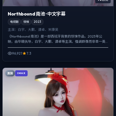
Northbound 南池 · 中文字幕
电视剧
惊悚
2023
主演：
白宇、大鹏、谭卓、宋康昊
《Northbound 南池》是一部西班牙背景的惊悚作品，2023年公
映，由毕赣执导，白宇、大鹏、谭卓等主演。强调群像而非单一英
雄，配角线条同样完整，爱情线并不喧宾夺主，却成为...
96,921
7.3
英国
IMAX