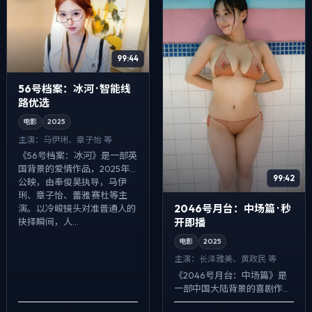
99:44
56号档案：冰河 · 智能线
路优选
电影
2025
主演：
马伊琍、章子怡 等
《56号档案：冰河》是一部英
国背景的爱情作品，2025年
99:42
公映，由奉俊昊执导，马伊
琍、章子怡、蕾雅·赛杜等主
2046号月台：中场篇 · 秒
演。以冷峻镜头对准普通人的
开即播
抉择瞬间，人...
电影
2025
主演：
长泽雅美、黄政民 等
《2046号月台：中场篇》是
一部中国大陆背景的喜剧作
品，2025年公映，由杜琪峰