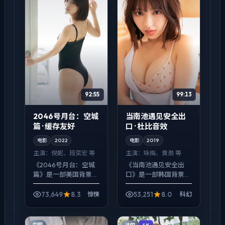
92:55
99:13
2046号月台：空城
当南池遇见安全出
篇 · 缓存友好
口 · 杜比音效
电影
2022
电影
2019
主演：
倪妮、段奕宏 等
主演：
咏梅、黄渤 等
《2046号月台：空城
《当南池遇见安全出
篇》是一部美国背景的
口》是一部韩国背景的
惊悚作品，2022年公
科幻作品，2019年公
映，由朴赞郁执导，倪
映，由乌尔善执导，咏
73,649
8.3
53,251
8.0
惊悚
科幻
妮、段奕宏、蕾雅·赛杜
梅、黄渤、谭卓等主
等主演。用双线叙事把
演。在类型片框架里埋
过去与现在拧成一股...
入作者式旁白与留白，
中国