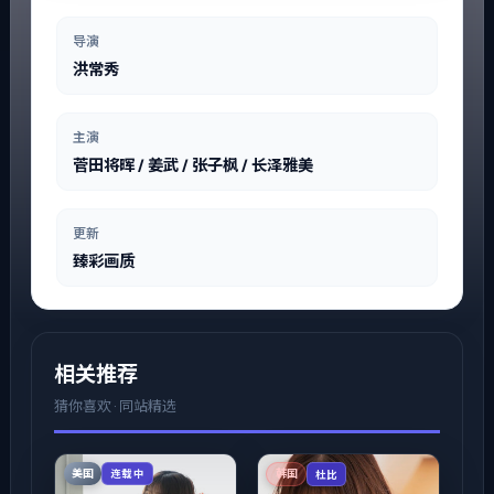
导演
洪常秀
主演
菅田将晖 / 姜武 / 张子枫 / 长泽雅美
更新
臻彩画质
相关推荐
猜你喜欢 · 同站精选
美国
连载中
韩国
杜比