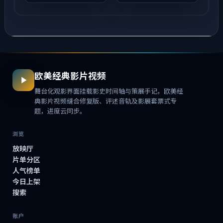
演。配乐克制，关键场
雅美、蕾雅·赛杜等主
面反而以环境声托情...
演。用双线叙事把过去
与现在拧成...
欧美经典影片视频
舞台化观影界面挂载影史时间轴与策展手记，欧美经
典影片视频缝合修复版、评述音轨及影展套票式专
题，进度云同步。
浏览
放映厅
片单分区
人气榜单
今日上架
搜索
账户