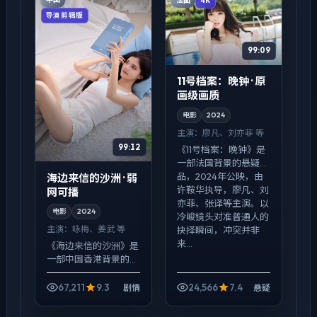
法国
4K
爱情线...
导演剪辑版
99:09
11号档案：晚钟 · 原
画级画质
电影
2024
主演：
廖凡、刘亦菲 等
99:12
《11号档案：晚钟》是
一部法国背景的悬疑作
品，2024年公映，由
海边来信的沙洲 · 弱
许鞍华执导，廖凡、刘
网可播
亦菲、张译等主演。以
电影
2024
冷峻镜头对准普通人的
主演：
咏梅、姜武 等
抉择瞬间，冲突并非
来...
《海边来信的沙洲》是
一部中国香港背景的剧
情作品，2024年公
映，由林超贤执导，咏
67,211
9.3
24,566
7.4
剧情
悬疑
梅、姜武、马伊琍等主
演。配乐克制，关键场