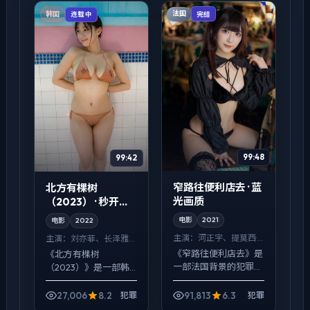
面反而以环境声托情
法国
韩国
完结
连载中
绪，动...
99:48
99:42
窄路往便利店去 · 蓝
北方有棵树
光画质
（2023） · 秒开即
播
电影
2021
电影
2022
主演：
河正宇、提莫西·
主演：
刘亦菲、长泽雅
查拉梅 等
美 等
《窄路往便利店去》是
《北方有棵树
一部法国背景的犯罪作
（2023）》是一部韩
品，2021年公映，由洪
国背景的犯罪作品，
常秀执导，河正宇、提
2022年公映，由林超
27,006
8.2
91,813
6.3
犯罪
犯罪
莫西·查拉梅、谭卓等主
贤执导，刘亦菲、长泽