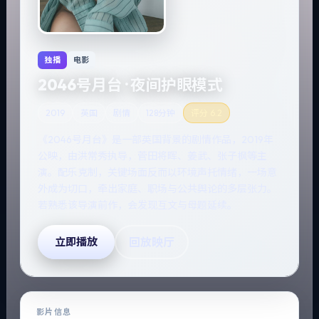
独播
电影
2046号月台 · 夜间护眼模式
2019
英国
剧情
128分钟
评分
6.2
《2046号月台》是一部英国背景的剧情作品，2019年
公映，由洪常秀执导，菅田将晖、姜武、张子枫等主
演。配乐克制，关键场面反而以环境声托情绪，一场意
外成为切口，牵出家庭、职场与公共舆论的多层张力。
若熟悉该导演前作，会发现互文与母题延续。
回放映厅
立即播放
影片信息