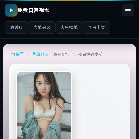
免费日韩视频
放映厅
片单分区
人气榜单
今日上架
放映厅
/
片单分区
/
2046号月台 · 夜间护眼模式