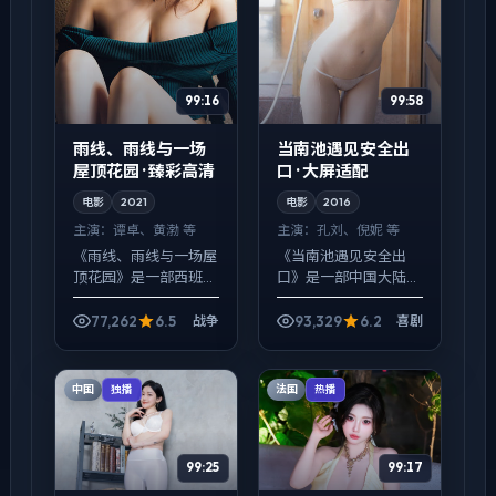
99:16
99:58
雨线、雨线与一场
当南池遇见安全出
屋顶花园 · 臻彩高清
口 · 大屏适配
电影
2021
电影
2016
主演：
谭卓、黄渤 等
主演：
孔刘、倪妮 等
《雨线、雨线与一场屋
《当南池遇见安全出
顶花园》是一部西班牙
口》是一部中国大陆背
背景的战争作品，2021
景的喜剧作品，2016
年公映，由林超贤执
年公映，由李安执导，
77,262
6.5
93,329
6.2
战争
喜剧
导，谭卓、黄渤、朱一
孔刘、倪妮、提莫西·查
龙等主演。节奏先抑后
拉梅等主演。在类型片
扬，前半段铺陈日常，
框架里埋入作者式旁白
中国
法国
独播
热播
后...
与...
99:25
99:17