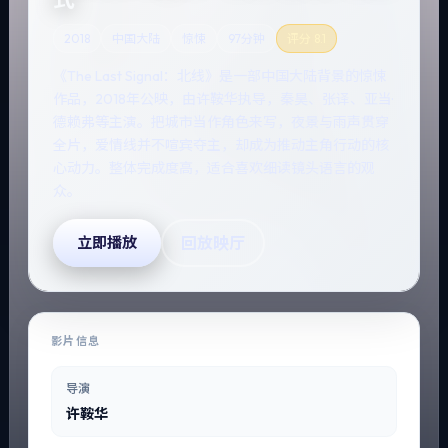
2018
中国大陆
惊悚
97分钟
评分
8.1
《The Last Signal：北线》是一部中国大陆背景的惊悚
作品，2018年公映，由许鞍华执导，秦昊、张译、亚当·
德赖弗等主演。把城市当作角色来写，夜景与雨声贯穿
全片，爱情线并不喧宾夺主，却成为推动主角行动的核
心动力。整体完成度高，适合喜欢细读镜头语言的观
众。
回放映厅
立即播放
影片信息
导演
许鞍华