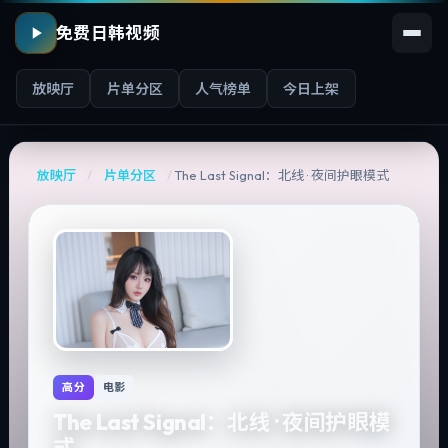
免费日韩视频
放映厅
片单分区
人气榜单
今日上架
放映厅
/
片单分区
/
The Last Signal：北线 · 夜间护眼模式
高分
电影
The Last Signal：北线 · 夜间护眼模
式