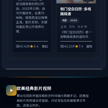
部法国背景的奇幻作
品，2022年公映，由
侧门空白日历 · 多线
乌尔善执导，任素汐、
路极速
咏梅、提莫西·查拉梅等
电影
2020
主演。配乐克制，关键
主演：
范伟、张译 等
场面反而以环境声托
情...
《侧门空白日历》是一
部韩国背景的冒险作
品，2020年公映，由
宫崎骏执导，范伟、张
61,428
6.4
42,209
7.4
奇幻
冒险
译、孔刘等主演。影像
偏纪实质感，手持与固
定机位交替出现，一场
意外...
欧美经典影片视频
舞台化观影界面挂载影史时间轴与策展手记，欧美经
典影片视频缝合修复版、评述音轨及影展套票式专
题，进度云同步。