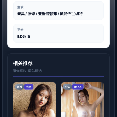
主演
秦昊 / 张译 / 亚当·德赖弗 / 凯特·布兰切特
更新
BD超清
相关推荐
猜你喜欢 · 同站精选
西班
中国
完结
IMAX