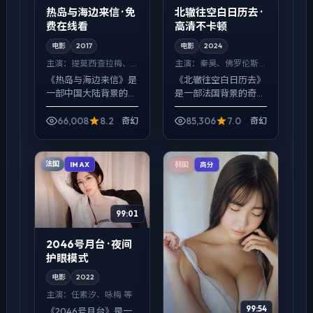
热岛与海边来信 · 免
北辙往空白日历去 ·
费在线看
高清不卡顿
电影
2017
电影
2024
主演：
提莫西·查拉梅、
主演：
秦昊、佛罗伦斯·
菅田将晖 等
皮尤 等
《热岛与海边来信》是
《北辙往空白日历去》
一部中国大陆背景的奇
是一部法国背景的奇幻
幻作品，2017年公映，
作品，2024年公映，
由贾樟柯执导，提莫西·
由王家卫执导，秦昊、
66,008
8.2
85,306
7.0
奇幻
奇幻
查拉梅、菅田将晖、佛
佛罗伦斯·皮尤、安藤樱
罗伦斯·皮尤等主演。配
等主演。以冷峻镜头对
乐克制，关键场面...
准普通人的抉择瞬
法国
IMAX
韩国
高分
间，...
99:01
2046号月台 · 夜间
护眼模式
电影
2022
主演：
任素汐、咏梅 等
99:54
《2046号月台》是一