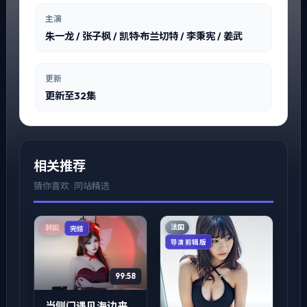
主演
朱一龙 / 张子枫 / 凯特·布兰切特 / 李秉宪 / 姜武
更新
更新至32集
相关推荐
猜你喜欢 · 同站精选
法国
韩国
完结
导演剪辑版
99:58
当侧门遇见海边来