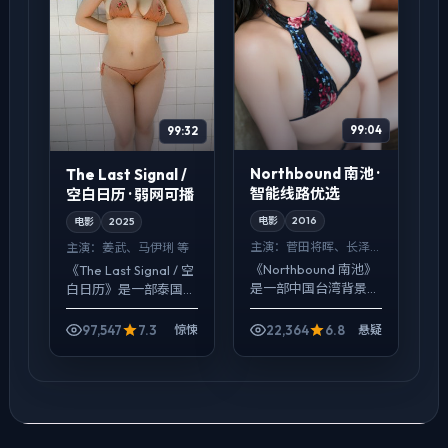
99:04
99:32
Northbound 南池 ·
The Last Signal /
智能线路优选
空白日历 · 弱网可播
电影
2016
电影
2025
主演：
菅田将晖、长泽
主演：
姜武、马伊琍 等
雅美 等
《Northbound 南池》
《The Last Signal / 空
是一部中国台湾背景的
白日历》是一部泰国背
悬疑作品，2016年公
景的惊悚作品，2025
映，由新海诚执导，菅
年公映，由朴赞郁执
97,547
7.3
22,364
6.8
惊悚
悬疑
田将晖、长泽雅美、段
导，姜武、马伊琍、朱
奕宏等主演。强调群像
一龙等主演。影像偏纪
而非单一英雄...
实质...