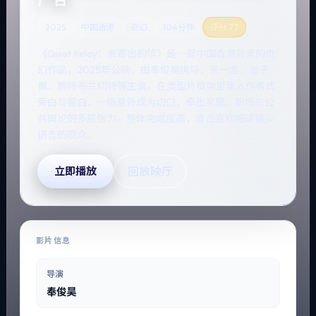
2025
中国香港
奇幻
104分钟
评分
7.7
《Quiet Relay：未寄出的信》是一部中国香港背景的奇
幻作品，2025年公映，由奉俊昊执导，朱一龙、张子
枫、凯特·布兰切特等主演。在类型片框架里埋入作者式
旁白与留白，一场意外成为切口，牵出家庭、职场与公
共舆论的多层张力。整体完成度高，适合喜欢细读镜头
语言的观众。
回放映厅
立即播放
影片信息
导演
奉俊昊