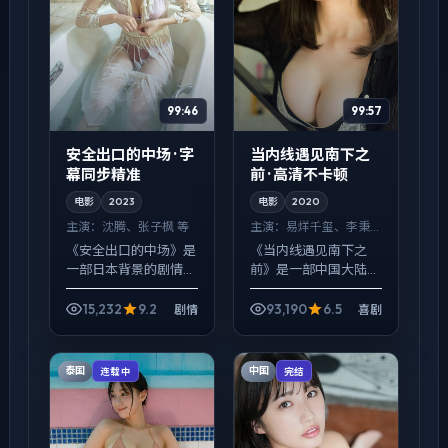
99:46
99:57
安全出口的中场 · 字
当内线遇见南下之
幕同步精准
前 · 高清不卡顿
电影
2023
电影
2020
主演：
沈腾、张子枫 等
主演：
易烊千玺、李秉
宪 等
《安全出口的中场》是
《当内线遇见南下之
一部日本背景的剧情作
前》是一部中国大陆背
品，2023年公映，由
景的喜剧作品，2020
郭帆执导，沈腾、张子
年公映，由许鞍华执
15,232
9.2
93,190
6.5
剧情
喜剧
枫、周迅等主演。配乐
导，易烊千玺、李秉
克制，关键场面反而以
宪、沈腾等主演。在类
环境声托情绪，喜剧桥
型片框架里埋入作者式
泰国
中国
连载中
完结
段...
旁白与留...