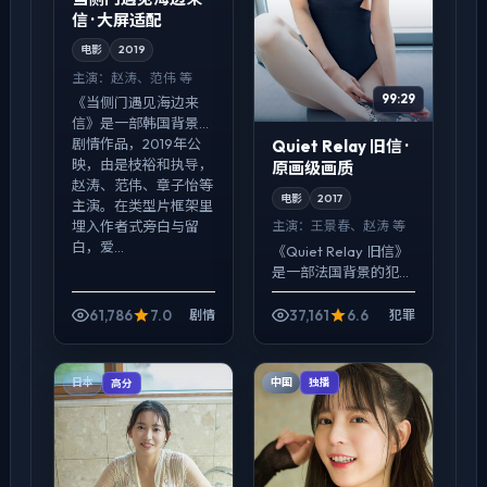
信 · 大屏适配
电影
2019
主演：
赵涛、范伟 等
99:29
《当侧门遇见海边来
信》是一部韩国背景的
剧情作品，2019年公
Quiet Relay 旧信 ·
映，由是枝裕和执导，
原画级画质
赵涛、范伟、章子怡等
电影
2017
主演。在类型片框架里
主演：
王景春、赵涛 等
埋入作者式旁白与留
白，爱...
《Quiet Relay 旧信》
是一部法国背景的犯罪
作品，2017年公映，由
是枝裕和执导，王景
61,786
7.0
37,161
6.6
剧情
犯罪
春、赵涛、廖凡等主
演。影像偏纪实质感，
手持与固定机...
中国
日本
独播
高分