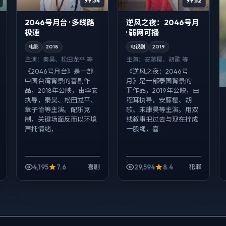
99:34
99:52
2046号月台 · 多线路
逆风之夜：2046号月
极速
· 弱网可播
电影
2018
电视剧
2019
主演：
秦昊、松田龙平 等
主演：
安藤樱、胡歌 等
《2046号月台》是一部
《逆风之夜：2046号
中国台湾背景的喜剧作
月》是一部泰国背景的犯
品，2018年公映，由李安
罪作品，2019年公映，由
执导，秦昊、松田龙平、
程耳执导，安藤樱、胡
章子怡等主演。配乐克
歌、宋康昊等主演。用双
制，关键场面反而以环境
线叙事把过去与现在拧成
声托情绪，...
一股绳，喜...
4,195
7.6
29,594
8.4
喜剧
犯罪