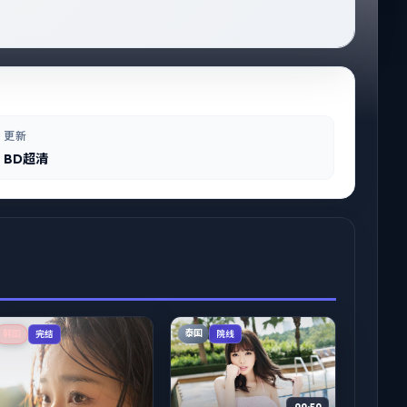
更新
BD超清
泰国
韩国
院线
完结