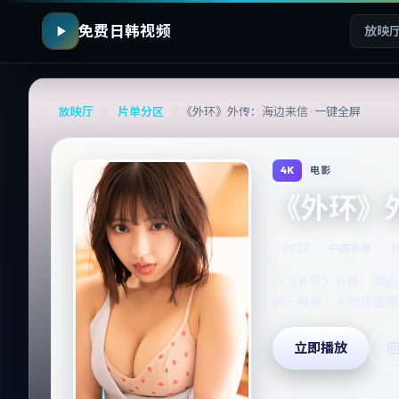
免费日韩视频
放映
放映厅
/
片单分区
/
《外环》外传：海边来信 · 一键全屏
4K
电影
《外环》外
2022
中国香港
《《外环》外传：海边
成一股绳，人物在道德
立即播放