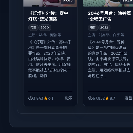
99:08
96:10
《灯塔》外传：雾中
2046号月台：晚钟篇
灯塔 · 蓝光画质
· 全程无广告
电影
2020
电影
2022
主演：
咏梅、黄渤 等
主演：
刘亦菲、白宇 等
《《灯塔》外传：雾中灯
《2046号月台：晚钟
塔》是一部日本背景的犯
篇》是一部中国香港背景
罪作品，2020年公映，
的喜剧作品，2022年公
由杜琪峰执导，咏梅、黄
映，由韦斯·安德森执导，
渤、廖凡等主演。用双线
刘亦菲、白宇、周冬雨等
叙事把过去与现在拧成一
主演。用双线叙事把过去
股绳，动作...
与现在拧...
3,843
6.1
67,852
8.7
犯罪
喜剧