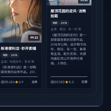
99:59
屋顶花园的逆风 · 流畅
加载
电影
2018
主演：
周迅、朱一龙 等
《屋顶花园的逆风》是一
99:22
部泰国背景的犯罪作品，
2018年公映，由许鞍华执
新港便利店 · 秒开即播
导，周迅、朱一龙、秦昊
等主演。配乐克制，关键
电影
2018
场面反而以环境声托情
主演：
松田龙平、张译 等
绪，人物在...
《新港便利店》是一部韩
国背景的战争作品，2018
年公映，由是枝裕和执
导，松田龙平、张译、马
55,454
6.9
59,383
8.0
战争
犯罪
伊琍等主演。强调群像而
非单一英雄，配角线条同
样完整，动...