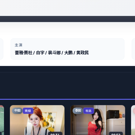
主演
蕾雅·赛杜 / 白宇 / 裴斗娜 / 大鹏 / 黄政民
中国
泰国
完结
杜比