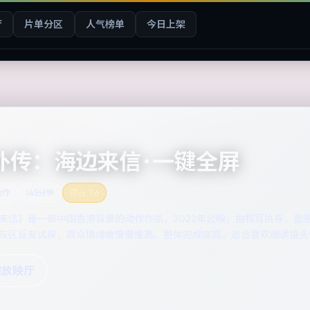
厅
片单分区
人气榜单
今日上架
传：海边来信 · 一键全屏
动作
145分钟
评分
7.6
来信》是一部中国香港背景的动作作品，2022年公映，由程耳执导，蕾
灰区反复试探，观众情绪被慢慢推高。整体完成度高，适合喜欢细读镜头
回放映厅