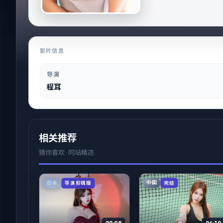
影片信息
导演
程耳
相关推荐
猜你喜欢 · 同站精选
中国
日本
完结
导演剪辑版