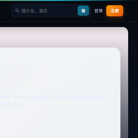
登录
注册
搜
雅·赛杜、白宇、裴斗娜等主演。用双线叙事把过去与现在拧
语言的观众。